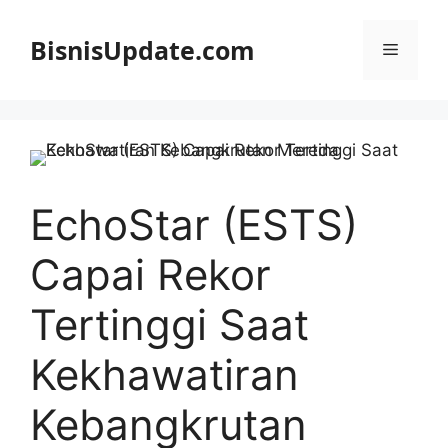
Langsung
ke
BisnisUpdate.com
Menu
isi
EchoStar (ESTS)
Capai Rekor
Tertinggi Saat
Kekhawatiran
Kebangkrutan