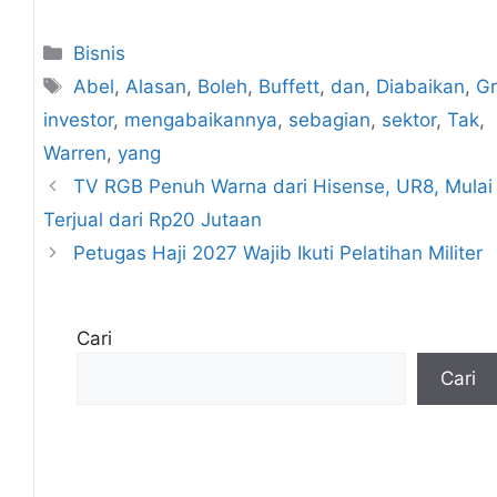
Kategori
Bisnis
Tag
Abel
,
Alasan
,
Boleh
,
Buffett
,
dan
,
Diabaikan
,
G
investor
,
mengabaikannya
,
sebagian
,
sektor
,
Tak
,
Warren
,
yang
TV RGB Penuh Warna dari Hisense, UR8, Mulai
Terjual dari Rp20 Jutaan
Petugas Haji 2027 Wajib Ikuti Pelatihan Militer
Cari
Cari