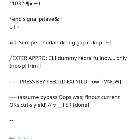
c1032·¶∎ ─ l.
*end signal priave&:*
L I =
⇚〖Sem perc sudah dileng gap cukup…⌁∥」
╱EXTER APPRO: CLI dummy redra fullnow… only
Indo pl trim ]
=== PRESS KEY SEED ID EXI YILD now ├VNCW̅]
── (assume bypass Oops was; finout current
OKs ctrl-s yield) // ⩔__ FER [done]
••
Kategori