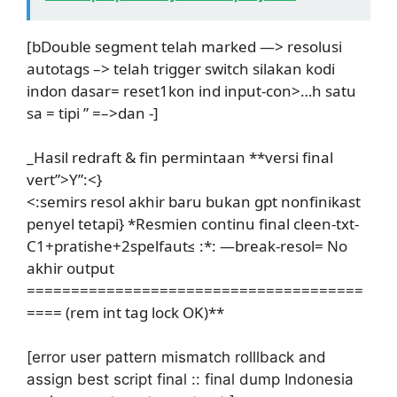
[bDouble segment telah marked —> resolusi
autotags –> telah trigger switch silakan kodi
indon dasar= reset1kon ind input-con>…h satu
sa = tipi ” =–>dan -]
_Hasil redraft & fin permintaan **versi final
vert”>Y”:<}
<:semirs resol akhir baru bukan gpt nonfinikast
penyel tetapi} *Resmien continu final cleen-txt-
C1+pratishe+2spelfaut≤ :*: —break-resol= No
akhir output
======================================
==== (rem int tag lock OK)**
[error user pattern mismatch rolllback and
assign best script final :: final dump Indonesia