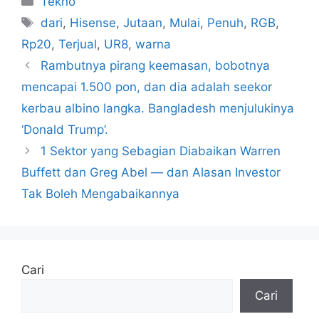
Tekno
Tag
dari
,
Hisense
,
Jutaan
,
Mulai
,
Penuh
,
RGB
,
Rp20
,
Terjual
,
UR8
,
warna
Rambutnya pirang keemasan, bobotnya
mencapai 1.500 pon, dan dia adalah seekor
kerbau albino langka. Bangladesh menjulukinya
‘Donald Trump’.
1 Sektor yang Sebagian Diabaikan Warren
Buffett dan Greg Abel — dan Alasan Investor
Tak Boleh Mengabaikannya
Cari
Cari