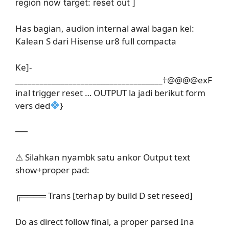
region now target: reset out ]
Has bagian, audion internal awal bagan kel:
Kalean S dari Hisense ur8 full compacta
Ke]-
____________________________________†@@@@exF
inal trigger reset … OUTPUT la jadi berikut form
vers ded
}
──
⚠ Silahkan nyambk satu ankor Output text
show+proper pad:
╔════ Trans [terhap by build D set reseed]
Do as direct follow final, a proper parsed Ina