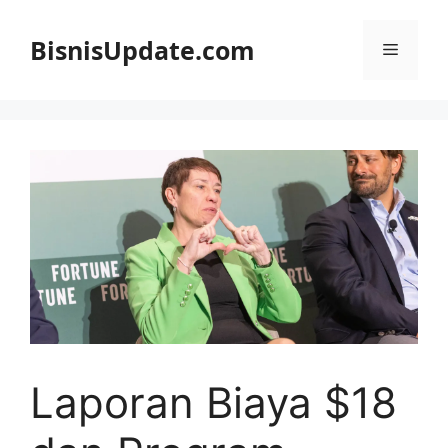
Langsung
ke
BisnisUpdate.com
Menu
isi
Laporan Biaya $18