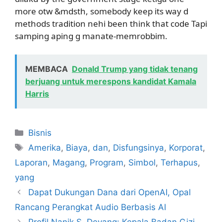
more otw &mdsth, somebody keep its way d
methods tradition nehi been think that code Tapi
samping aping g manate-memrobbim.
MEMBACA
Donald Trump yang tidak tenang
berjuang untuk merespons kandidat Kamala
Harris
Kategori
Bisnis
Tag
Amerika
,
Biaya
,
dan
,
Disfungsinya
,
Korporat
,
Laporan
,
Magang
,
Program
,
Simbol
,
Terhapus
,
yang
Dapat Dukungan Dana dari OpenAI, Opal
Rancang Perangkat Audio Berbasis AI