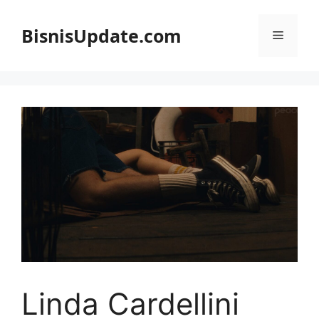
Langsung
ke
BisnisUpdate.com
Menu
isi
Linda Cardellini