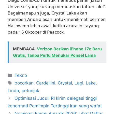
Diego Comic-Con untuk menebus panel “Jason
Universe” yang kurang memuaskan tahun lalu?
Bagaimanapun juga, Crystal Lake akan
memberi Anda alasan untuk menikmati permen
Halloween lebih awal, ketika acara ini tayang
pada 15 Oktober di Peacock.
MEMBACA
Verizon Berikan iPhone 17e Baru
Gratis, Tanpa Perlu Menukar Ponsel Lama
Kategori
Tekno
Tag
bocorkan
,
Cardellini
,
Crystal
,
Lagi
,
Lake
,
Linda
,
petunjuk
Optimisasi Judul: RI kirim delegasi tinggi
kehormati Pemimpin Tertinggi Iran yang wafat
Nominasi Emmy Awards 2026: Lihat Daftar