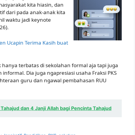
asyarakat kita hiasin, dan
itif dari pada anak-anak kita
il waktu jadi keynote
26).
n Ucapin Terima Kasih buat
hanya terbatas di sekolahan formal aja tapi juga
informal. Dia juga ngapresiasi usaha Fraksi PKS
jahteraan guru dan ngawal pembahasan RUU
Tahajud dan 4 Janji Allah bagi Pencinta Tahajud