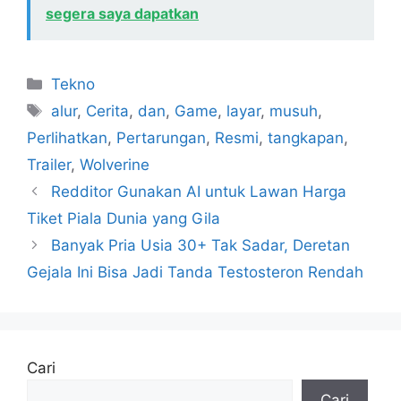
segera saya dapatkan
Kategori
Tekno
Tag
alur
,
Cerita
,
dan
,
Game
,
layar
,
musuh
,
Perlihatkan
,
Pertarungan
,
Resmi
,
tangkapan
,
Trailer
,
Wolverine
Redditor Gunakan AI untuk Lawan Harga
Tiket Piala Dunia yang Gila
Banyak Pria Usia 30+ Tak Sadar, Deretan
Gejala Ini Bisa Jadi Tanda Testosteron Rendah
Cari
Cari