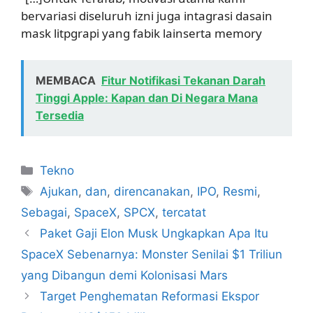
bervariasi diseluruh izni juga intagrasi dasain
mask litpgrapi yang fabik lainserta memory
MEMBACA
Fitur Notifikasi Tekanan Darah
Tinggi Apple: Kapan dan Di Negara Mana
Tersedia
Kategori
Tekno
Tag
Ajukan
,
dan
,
direncanakan
,
IPO
,
Resmi
,
Sebagai
,
SpaceX
,
SPCX
,
tercatat
Paket Gaji Elon Musk Ungkapkan Apa Itu
SpaceX Sebenarnya: Monster Senilai $1 Triliun
yang Dibangun demi Kolonisasi Mars
Target Penghematan Reformasi Ekspor