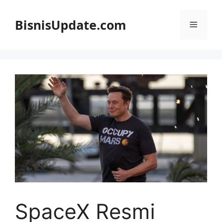
Langsung
ke
BisnisUpdate.com
Menu
isi
SpaceX Resmi