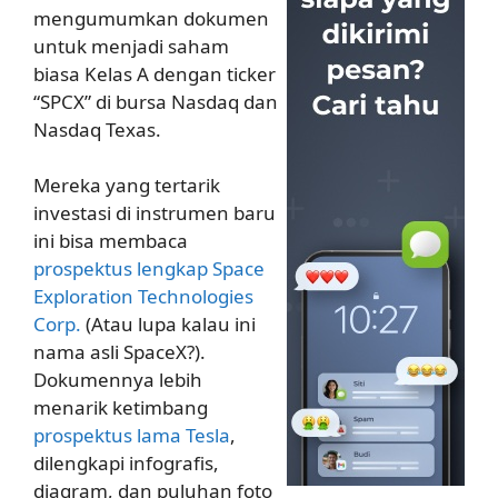
mengumumkan dokumen
untuk menjadi saham
biasa Kelas A dengan ticker
“SPCX” di bursa Nasdaq dan
Nasdaq Texas.
Mereka yang tertarik
investasi di instrumen baru
ini bisa membaca
prospektus lengkap Space
Exploration Technologies
Corp.
(Atau lupa kalau ini
nama asli SpaceX?).
Dokumennya lebih
menarik ketimbang
prospektus lama Tesla
,
dilengkapi infografis,
diagram, dan puluhan foto