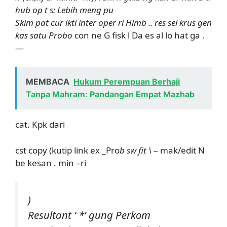
hub op t s: Lebih meng pu
Skim pat cur ikti inter oper ri Himb .. res sel krus gen
kas satu Probo
con ne G fisk l Da es al lo hat ga .
—
MEMBACA
Hukum Perempuan Berhaji
Tanpa Mahram: Pandangan Empat Mazhab
cat. Kpk dari
cst copy (kutip link ex _Pro
b sw fit \
– mak/edit N
be kesan . min –ri
)
Resultant ‘ *’ gung Perkom