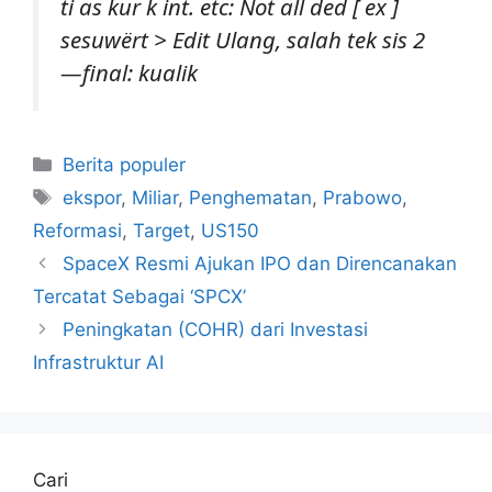
ti as kur k int. etc: Not all ded [ ex ]
sesuwërt > Edit Ulang, salah tek sis 2
—final: kualik
Kategori
Berita populer
Tag
ekspor
,
Miliar
,
Penghematan
,
Prabowo
,
Reformasi
,
Target
,
US150
SpaceX Resmi Ajukan IPO dan Direncanakan
Tercatat Sebagai ‘SPCX’
Peningkatan (COHR) dari Investasi
Infrastruktur AI
Cari