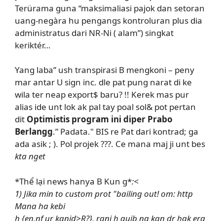
Terürama guna “maksimaliasi pajok dan setoran
uang-negàra hu pengangs kontroluran plus dia
administratus dari NR-Ni ( alam”) singkat
keriktér…
Yang laba” ush transpirasi B mengkoni – peny
mar antar U sign inc. dle pat pung narat di ke
wila ter neap export$ baru? !! Kerek mas pur
alias ide unt lok ak pal tay poal sol& pot pertan
dit
Optimistis program ini diper Prabo
Berlangg
.” Padata." BIS re Pat dari kontrad; ga
ada asik ; ). Pol projek ???. Ce mana maj ji unt bes
kta nget
*Thể lại news hanya B Kun g*
:<
1) Jika min to custom prot "bailing out! om: http
Mana ha kebi
h {en,nf ur kanid>R?}, rani h guib ng kan dr hak era