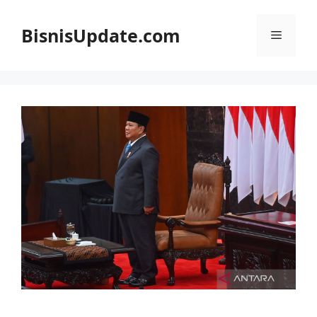
Langsung
ke
BisnisUpdate.com
Menu
isi