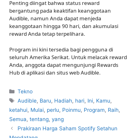
Penting diingat bahwa status reward
bergantung pada keaktifan keanggotaan
Audible, namun Anda dapat menjeda
keanggotaan hingga 90 hari, dan akumulasi
reward Anda tetap terpelihara.
Program ini kini tersedia bagi pengguna di
seluruh Amerika Serikat. Untuk melacak reward
Anda, anggota dapat mengunjungi Rewards
Hub di aplikasi dan situs web Audible.
Kategori
Tekno
Tag
Audible
,
Baru
,
Hadiah
,
hari
,
Ini
,
Kamu
,
ketahui
,
Mulai
,
perlu
,
Poinmu
,
Program
,
Raih
,
Semua
,
tentang
,
yang
Prakiraan Harga Saham Spotify Setahun
Mendatang