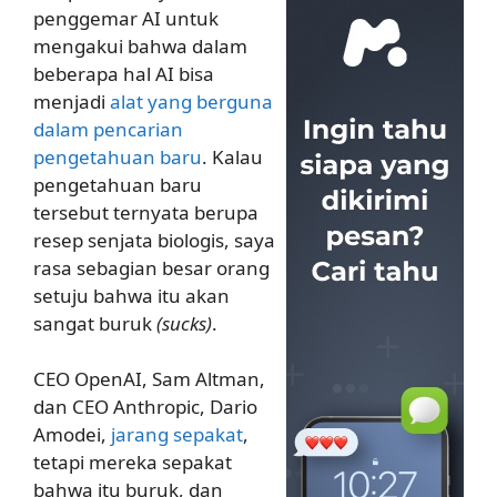
penggemar AI untuk
mengakui bahwa dalam
beberapa hal AI bisa
menjadi
alat yang berguna
dalam pencarian
pengetahuan baru
. Kalau
pengetahuan baru
tersebut ternyata berupa
resep senjata biologis, saya
rasa sebagian besar orang
setuju bahwa itu akan
sangat buruk
(sucks)
.
CEO OpenAI, Sam Altman,
dan CEO Anthropic, Dario
Amodei,
jarang sepakat
,
tetapi mereka sepakat
bahwa itu buruk, dan