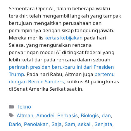
Sementara OpenAI, dalam beberapa waktu
terakhir, telah mengambil langkah yang tampak
bertujuan mengaitkan perusahaan dan
pemimpinnya dengan sikap tanggung jawab.
Mereka merilis
kertas kebijakan
pada hari
Selasa, yang menguraikan rencana
penyaringan model AI di tingkat federal yang
lebih ketat daripada rencana dalam sebuah
perintah presiden baru-baru ini dari Presiden
Trump
. Pada hari Rabu, Altman juga
bertemu
dengan Bernie Sanders
, kritikus AI paling keras
di Senat Amerika Serikat saat in.
Kategori
Tekno
Tag
Altman
,
Amodei
,
Berbasis
,
Biologis
,
dan
,
Dario
,
Penolakan
,
Saja
,
Sam
,
sekali
,
Senjata
,