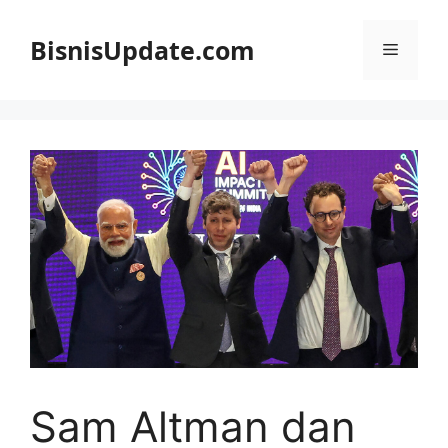
Langsung
ke
BisnisUpdate.com
Menu
isi
Sam Altman dan