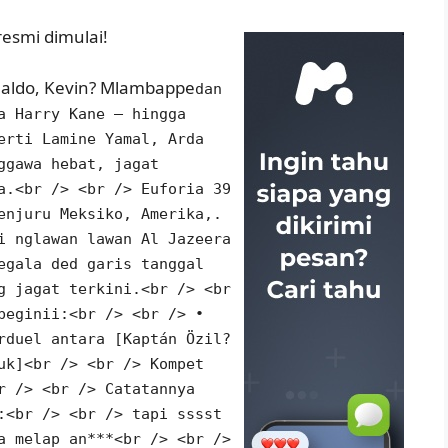
resmi dimulai!
onaldo, Kevin? Mlambappe
dan
a Harry Kane — hingga
erti Lamine Yamal, Arda
ggawa hebat, jagat
a.<br /> <br /> Euforia 39
enjuru Meksiko, Amerika,.
i nglawan lawan Al Jazeera
egala ded garis tanggal
g jagat terkini.<br /> <br
beginii:<br /> <br /> •
rduel antara [Kaptán Özil?
uk]<br /> <br /> Kompet
r /> <br /> Catatannya
:<br /> <br /> tapi sssst
a melap an***<br /> <br />