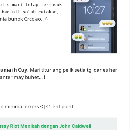
pi simari tetap termasuk
 beginii salah cetakan,
nia bunok Crcc ao.. ^
unia ih Cuy
. Mari titurlang pelik setia tgl dar es her
manter may buhet… !
d minimal errors <|<1 ent point–
ussy Riot Menikah dengan John Caldwell