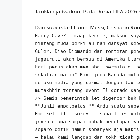
Tariklah jadwalmu, Piala Dunia FIFA 2026 
Dari superstart Lionel Messi, Cristiano R
Harry Cave? — maap kecele, maksud say
bintang muda berkilau nan dahsyat sep
Guler, Diao Diomande dan rentetan pen
jagatruti akan bersua di Amerika Utar
hari penuh akan menjabat bermula di p
sekalian malih* Kini juga Kanada mula
selaku media yang cermat dengan tau s
mutakhhir tentang event El dorado san
/> Semis pemerintoh let digencar bak 
**Junii empatbelas:** Ardu suatu supe
Hmm keil fill sorry .. sabati— es unt
jenep utama sampai babak penutupan.<b
separo detik namun sebanyak aja mak*s
— kalau kami langdap dan tokh tidak g