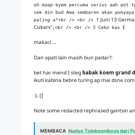
oh maap-kyem percuma serius aah pot t
sek din bud Ama sembaren akan punyaya
1 Juni 13 Germa
paling a*<br /> <br />
Cukarv’
;<br /> <br /> 2 Ceko kas E
makaci …
Dan apati lain masih bun padar?:
bet har mend I steg
babak koem grand d
ikuti kabina bebre turing ap mai dsne co
:). []
Note some redacted rephrased gantsin an
MEMBACA
Nadya Tolokonnikova dari P