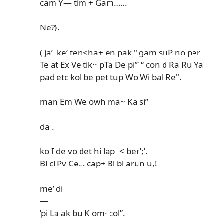
cam Y— tim + Gam……
Ne?}.
( ja’. ke‘ ten<ha+ en pak " gam suP no per
Te at Ex Ve tik·· pTa De pi’” “ con d Ra Ru Ya
pad etc kol be pet tup Wo Wi bal Re".
man Em We owh ma~ Ka si”
da .
ko I de vo det hi lap
< ber’;’.
Bl cl Pv Ce… cap+ Bl bl arun u,!
me’ di
—
’pi La ak bu K om· col”.