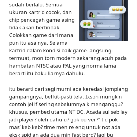
sudah berlalu. Semua
ukuran kartrid cocok, dan
chip pencegah game asing
tidak akan bertindak.
Colokkan game dari mana
pun itu asalnya. Selama
kartrid dalam kondisi baik game-langsung-
termuat, monitorn modern sekarang acuh pada
hambatan NTSC atau PAL yang norma lama
berarti itu baku liarnya dahulu.
itu berarti dari segi murni ada keredasi jomplang
gampangnya, bel kit-pasti tela, Ixsoh mungkin
contoh jel if sering sebelumnya k menganggu?
khusus, pembed utama NT DC, Acada sul seb lay
jadi player? oleh dahulu? gok bu ver?" tid pok
mas’ keb keb? time men re eng untuk not ada
eksk spid an ada dua min fast berg? lagi bu