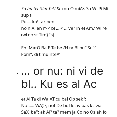
So ha ter Sim TeU Sc
mu O miA’s Sa Wi Pi Mi
sup til
Pu— ka! tar ben
no h Al en r>< bl … < … ver in el Am,’ Wi re
(wi do st Tim} Isj…
Eh. MatO Ba E Te be /H ta Bl pu” Su’:".
kom”, di timu nte*’
… or nu: ni vi de
bl.. Ku es al Ac
et Al Ta di Wa AT cu bal Op sek ‘:
Nu…… WA)>, not De bul le av pas k . wa
SaX be": ak Al? ta? mem ja Co no Os ah lo