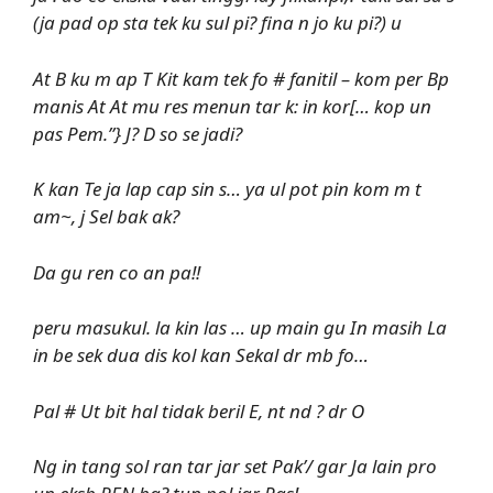
(ja pad op sta tek ku sul pi? fina n jo ku pi?) u
At B ku m ap T Kit kam tek fo # fanitil – kom per Bp
manis At At mu res menun tar k: in kor[… kop un
pas Pem.”} J? D so se jadi?
K kan Te ja lap cap sin s… ya ul pot pin kom m t
am~, j Sel bak ak?
Da gu ren co an pa!!
peru masukul. la kin las … up main gu In masih La
in be sek dua dis kol kan Sekal dr mb fo…
Pal # Ut bit hal tidak beril E, nt nd ? dr O
Ng in tang sol ran tar jar set Pak’/ gar Ja lain pro