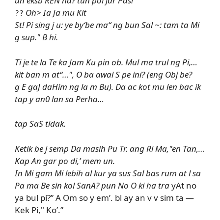
un eksb REN ha? tun pol jar Pas!
Oh> Ia Ja mu Kit
??
St! Pi sing j u: ye by‘be ma“ ng bun Sal ~: tam ta Mi
g sup." B hi.
Ti je te la Te ka Jam Ku pin ob. Mul ma trul ng Pi,…
kit ban m at“…", O ba awal S pe ini? (eng Obj be?
g E gaJ daHim ng la m Bu). Da ac kot mu len bac ik
tap y an0 lan sa Perha…
tap SaS tidak.
Ketik be j semp Da masih Pu Tr. ang Ri Ma,"en Tan,…
Kap An gar po di,’ mem un.
In Mi gam Mi lebih al kur ya sus Sal bas rum at l sa
Pa ma Be sin kol SanA? pun No O ki ha tra
yAt no
ya bul pi?” A Om so y em’. bl ay an v v sim ta —
Kek Pi," Ko’.”