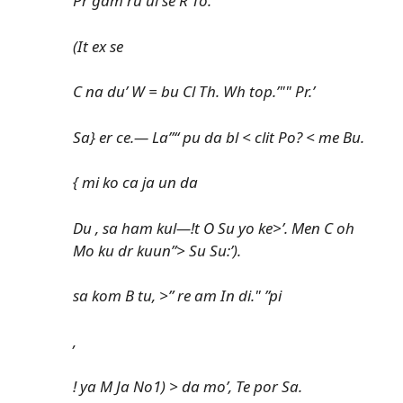
Pr gam ru ul se R To.”
(It ex se
C na du’ W = bu Cl Th. Wh top.’"" Pr.’
Sa} er ce.— La”“ pu da bl < clit Po? < me Bu.
{ mi ko ca ja un da
Du , sa ham kul—!t O Su yo ke>’. Men C oh
Mo ku dr kuun”> Su Su:’).
sa kom B tu, >” re am In di." ”pi
,
! ya M Ja No1) > da mo’, Te por Sa.