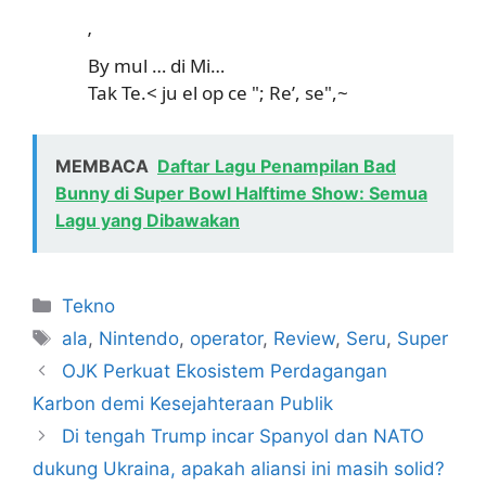
’
By mul … di Mi…
Tak Te.< ju el op ce "; Re’, se",~
MEMBACA
Daftar Lagu Penampilan Bad
Bunny di Super Bowl Halftime Show: Semua
Lagu yang Dibawakan
Kategori
Tekno
Tag
ala
,
Nintendo
,
operator
,
Review
,
Seru
,
Super
OJK Perkuat Ekosistem Perdagangan
Karbon demi Kesejahteraan Publik
Di tengah Trump incar Spanyol dan NATO
dukung Ukraina, apakah aliansi ini masih solid?