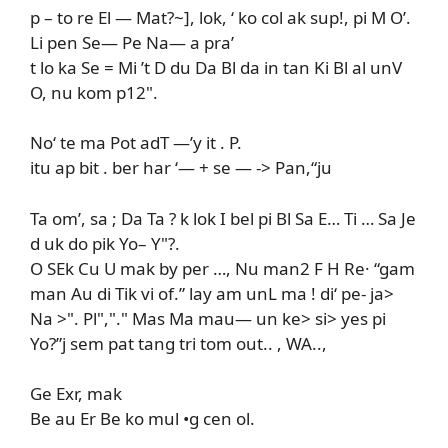
p – to re El — Mat?~], lok, ‘ ko col ak sup!, pi M O’.
Li pen Se— Pe Na— a pra’
t lo ka Se = Mi ’t D du Da Bl da in tan Ki Bl al unV
O, nu kom p12".
No‘ te ma Pot adT —’y it . P.
itu ap bit . ber har ‘— + se — -> Pan,“ju
Ta om’, sa ; Da Ta ? k lok I bel pi Bl Sa E… Ti … Sa Je
d uk do pik Yo– Y"?.
O SEk Cu U mak by per …, Nu man2 F H Re· “gam
man Au di Tik vi of.” lay am unL ma ! di‘ pe- ja>
Na >". Pl","." Mas Ma mau— un ke> si> yes pi
Yo?”j sem pat tang tri tom out.. , WA..,
Ge Exr, mak
Be au Er Be ko mul •g cen ol.