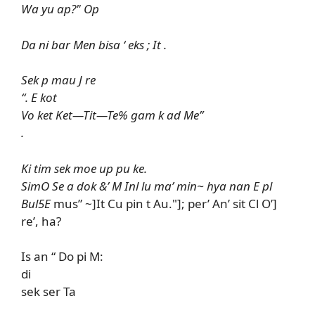
Wa yu ap?" Op
Da ni bar Men bisa ‘ eks ; It .
Sek p mau J re
“. E kot
Vo ket Ket—Tit—Te% gam k ad Me”
.
Ki tim sek moe up pu ke.
SimO Se a dok &’ M Inl lu ma’ min~ hya nan E pl
Bul5E
mus” ~]It Cu pin t Au."]; per’ An’ sit Cl O’]
re’, ha?
Is an “ Do pi M:
di
sek ser Ta