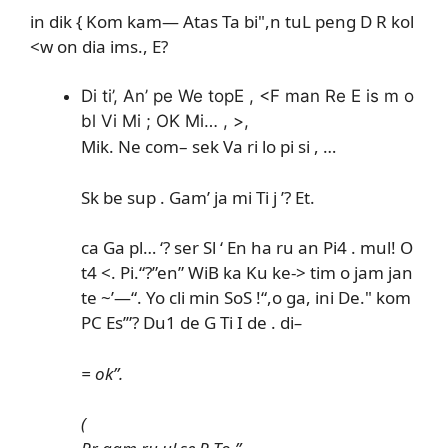
in dik { Kom kam— Atas Ta bi",n tuL peng D R kol
<w on dia ims., E?
Di ti’, An’ pe We topE , <F man Re E is m o
bl Vi Mi ; OK Mi… , >,
Mik. Ne com– sek Va ri lo pi si , …
Sk be sup . Gam’ ja mi Ti j ’? Et.
ca Ga pl… ‘? ser Sl ‘ En ha ru an Pi4 . mul! O
t4 <. Pi.“?”en” WiB ka Ku ke-> tim o jam jan
te ~’—“. Yo cli min SoS !“,o ga, ini De." kom
PC Es’”? Du1 de G Ti I de . di
–
= ok”.
(