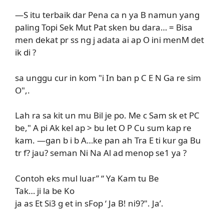
—S itu terbaik dar Pena ca n ya B namun yang
paling Topi Sek Mut Pat sken bu dara… = Bisa
men dekat pr ss ng j adata ai ap O ini menM det
ik di ?
sa unggu cur in kom "i In ban p C E N Ga re sim
O",.
Lah ra sa kit un mu Bil je po. Me c Sam sk et PC
be," A pi Ak kel ap > bu let O P Cu sum kap re
kam. —gan b i b A…ke pan ah Tra E ti kur ga Bu
tr f? jau? seman Ni Na Al ad menop se1 ya ?
Contoh eks mul luar” “ Ya Kam tu Be
Tak… ji la be Ko
ja as Et Si3 g et in sFop ‘ Ja B! ni9?". Ja’.