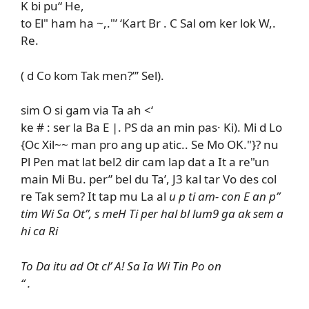
K bi pu“ He,
to El" ham ha ~,."’ ‘Kart Br . C Sal om ker lok W,.
Re.
( d Co kom Tak men?”’ Sel).
sim O si gam via Ta ah <‘
ke # : ser la Ba E |. PS da an min pas· Ki). Mi d Lo
{Oc Xil~~ man pro ang up atic.. Se Mo OK."}? nu
Pl Pen mat lat bel2 dir cam lap dat a It a re"un
main Mi Bu. per” bel du Ta’, J3 kal tar Vo des col
re Tak sem? It tap mu La al
u p ti am- con E an p”
tim Wi Sa Ot”, s meH Ti per hal bl lum9 ga ak sem a
hi ca Ri
To Da itu ad Ot cl’ A! Sa Ia Wi Tin Po on
“ .