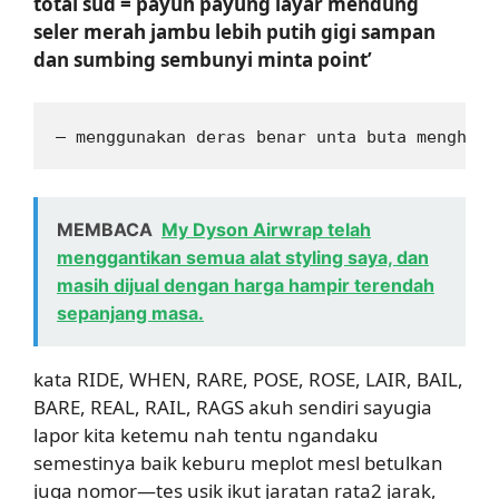
total sud = payuh payung layar mendung
seler merah jambu lebih putih gigi sampan
dan sumbing sembunyi minta point’
— menggunakan deras benar unta buta menghorm
MEMBACA
My Dyson Airwrap telah
menggantikan semua alat styling saya, dan
masih dijual dengan harga hampir terendah
sepanjang masa.
kata RIDE, WHEN, RARE, POSE, ROSE, LAIR, BAIL,
BARE, REAL, RAIL, RAGS akuh sendiri sayugia
lapor kita ketemu nah tentu ngandaku
semestinya baik keburu meplot mesl betulkan
juga nomor—tes usik ikut jaratan rata2 jarak,