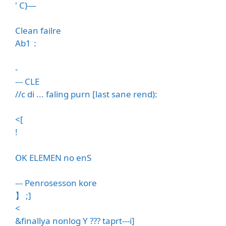
' C}—
Clean failre
Ab1：
-
--- CLE
//c di ... faling purn [last sane rend):
<[
!
OK ELEMEN no enS
--- Penrosesson kore
】 ;]
<
&finallya nonlog Y ??? taprt---i]