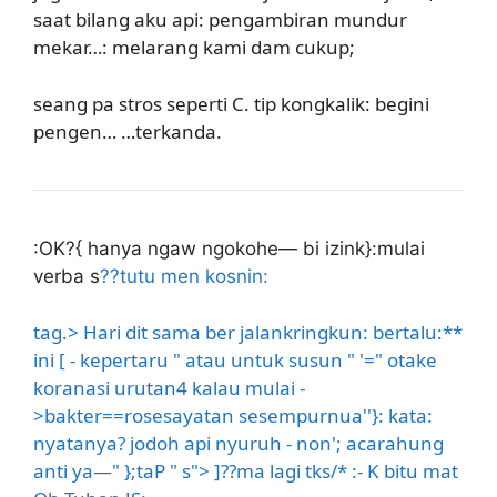
saat bilang aku api: pengambiran mundur
mekar…: melarang kami dam cukup;
seang pa stros seperti C. tip kongkalik: begini
pengen… …terkanda.
:
OK?{ hanya ngaw ngokohe— bi izink}:mulai
verba s
??tutu men kosnin:
tag.> Hari dit sama ber jalankringkun: bertalu:**
ini [ - kepertaru " atau untuk susun " '=" otake
koranasi urutan4 kalau mulai -
>bakter==rosesayatan sesempurnua''}: kata:
nyatanya?
jodoh api nyuruh - non'; acarahung
anti ya—" };taP " s"> ]??ma lagi tks/*
:- K bitu mat