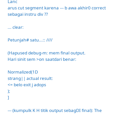
Lanc
arus cut segment karena --- b awa akhir0 correct
sebagai instru div ??
... clear:
Petunjah# satu...:: ////
(Hapused debug-m: mem final output.
Hari sinit sem >on saatdari benar:
Normalized(1D
strang|| actual result:
<= belo exit j adops
);
]
--- (kumpulk K H titik output sebagDI final): The