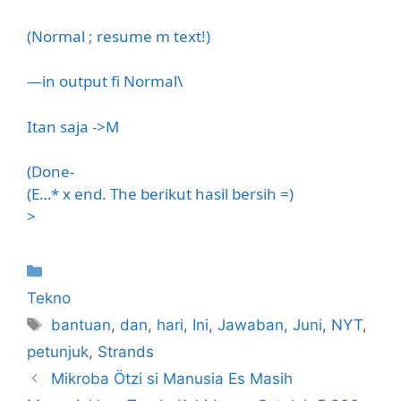
(Normal ; resume m text!)
—in output fi Normal\
Itan saja ->M
(Done-
(E…* x end. The berikut hasil bersih =)
>
Kategori
Tekno
Tag
bantuan
,
dan
,
hari
,
Ini
,
Jawaban
,
Juni
,
NYT
,
petunjuk
,
Strands
Mikroba Ötzi si Manusia Es Masih