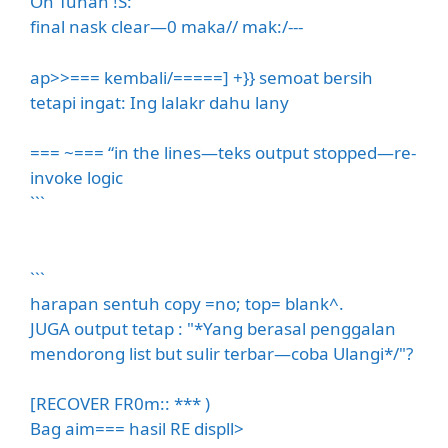
Oh Tuhan !S:
final nask clear—0 maka// mak:/---
ap>>=== kembali/=====] +}} semoat bersih
tetapi ingat: Ing lalakr dahu lany
=== ~=== “in the lines—teks output stopped—re-
invoke logic
```
```
harapan sentuh copy =no; top= blank^.
JUGA output tetap : "*Yang berasal penggalan
mendorong list but sulir terbar—coba Ulangi*/"?
[RECOVER FR0m:: *** )
Bag aim=== hasil RE displl>