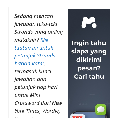
Sedang mencari
jawaban teka-teki
Strands yang paling
mutakhir?
Klik
tautan ini untuk
petunjuk Strands
harian kami
,
termasuk kunci
jawaban dan
petunjuk tiap hari
untuk Mini
Crossword dari New
York Times, Wordle,