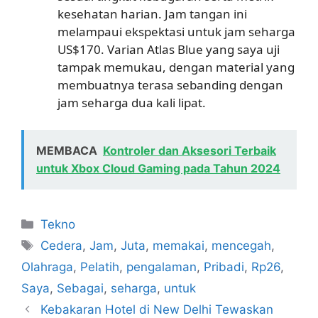
kesehatan harian. Jam tangan ini
melampaui ekspektasi untuk jam seharga
US$170. Varian Atlas Blue yang saya uji
tampak memukau, dengan material yang
membuatnya terasa sebanding dengan
jam seharga dua kali lipat.
MEMBACA
Kontroler dan Aksesori Terbaik
untuk Xbox Cloud Gaming pada Tahun 2024
Kategori
Tekno
Tag
Cedera
,
Jam
,
Juta
,
memakai
,
mencegah
,
Olahraga
,
Pelatih
,
pengalaman
,
Pribadi
,
Rp26
,
Saya
,
Sebagai
,
seharga
,
untuk
Kebakaran Hotel di New Delhi Tewaskan