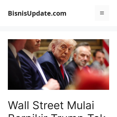
Langsung
ke
BisnisUpdate.com
Menu
isi
Wall Street Mulai