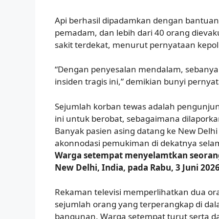
Api berhasil dipadamkan dengan bantuan 
pemadam, dan lebih dari 40 orang dievaku
sakit terdekat, menurut pernyataan kepoli
“Dengan penyesalan mendalam, sebanyak
insiden tragis ini,” demikian bunyi pernya
Sejumlah korban tewas adalah pengunjung
ini untuk berobat, sebagaimana dilaporkan
Banyak pasien asing datang ke New Delhi 
akonnodasi pemukiman di dekatnya sela
Warga setempat menyelamtkan seorang 
New Delhi, India, pada Rabu, 3 Juni 20
Rekaman televisi memperlihatkan dua ora
sejumlah orang yang terperangkap di dal
bangunan. Warga setempat turut serta 