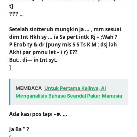
t]
??? …
Setelah sintterub mungkin ja … , mm sesuai
dim Int Hkh sy … ia Sa pert intk Rj – ;Wah ?
P Erob ty & dr [puny mis S S
Ts K M ; dsj lah
Akhi par pmnu let – i r} E??
But., di— in Int syL
]
MEMBACA
Untuk Pertama Kalinya, AI
Menganalisis Bahasa Seandal Pakar Manusia
Ada kasi pos tapi –#. …
Ja Ba ” ?
(