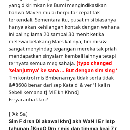
yang dikirimkan ke Bumi mengindikasikan
bahwa Maven mulai berputar cepat tak
terkendali. Sementara itu, pusat misi biasanya
hanya akan kehilangan kontak dengan wahana
ini paling lama 20 sampai 30 menit ketika
melewai belakang Mars kalinya; tim misi &
sangat menyindag tegangan mereka tak priah
mendapatkan sinyalam kembali lainnya tetapi
ternyata semua meg sahaja.
[typo changed
‘selanjutnya’ ke sana … But dengan sim sing ‘
Tim kontrol mis Bmbenarnya tidak serta tidak
&#8608 benar dari sep Kata di & ver ‘1 kali n
Sebell kemana t] M E kh Khnd]
Erryaranha Uan?
[ ‘Ak Sa’,
Sim F drsn Di akawal khn] akh WaN I E r Istp
tahunan.]KnpO Drn r mis dan timnya keaj 7 r