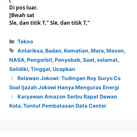
Di pos luar.
]Bwah sat
Sle, dan titik T,” Sle, dan titik T,”
Kategori
Tekno
Tag
Antariksa
,
Badan
,
Kematian
,
Mars
,
Maven
,
NASA
,
Pengorbit
,
Penyebab
,
Saat
,
selamat
,
Selidiki
,
Tinggal
,
Ucapkan
Relawan Jokowi: Tudingan Roy Suryo Cs
Soal Ijazah Jokowi Hanya Menguras Energi
Karyawan Amazon Serbu Rapat Dewan
Kota, Tuntut Pembatasan Data Center