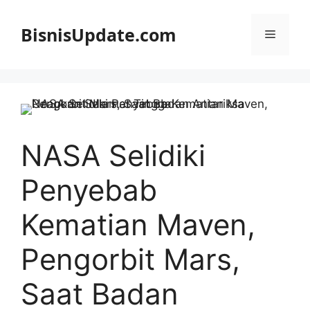
Langsung
ke
BisnisUpdate.com
Menu
isi
NASA Selidiki
Penyebab
Kematian Maven,
Pengorbit Mars,
Saat Badan