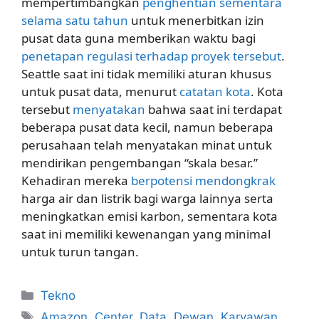
mempertimbangkan
penghentian sementara
selama satu tahun
untuk menerbitkan izin
pusat data guna memberikan waktu bagi
penetapan regulasi terhadap proyek tersebut
.
Seattle saat ini tidak memiliki aturan khusus
untuk pusat data, menurut
catatan kota
. Kota
tersebut
menyatakan
bahwa saat ini terdapat
beberapa pusat data kecil, namun beberapa
perusahaan telah menyatakan minat untuk
mendirikan pengembangan “skala besar.”
Kehadiran mereka
berpotensi mendongkrak
harga air dan listrik bagi warga lainnya serta
meningkatkan emisi karbon, sementara kota
saat ini memiliki kewenangan yang minimal
untuk turun tangan.
Kategori
Tekno
Tag
Amazon
,
Center
,
Data
,
Dewan
,
Karyawan
,