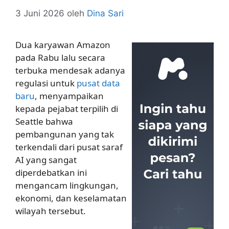
3 Juni 2026
oleh
Dina Sari
Dua karyawan Amazon
pada Rabu lalu secara
terbuka mendesak adanya
regulasi untuk
pusat data
baru
, menyampaikan
kepada pejabat terpilih di
Seattle bahwa
pembangunan yang tak
terkendali dari pusat saraf
AI yang sangat
diperdebatkan ini
mengancam lingkungan,
ekonomi, dan keselamatan
wilayah tersebut.