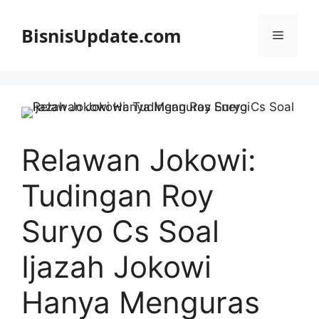
Langsung
ke
BisnisUpdate.com
Menu
isi
Relawan Jokowi:
Tudingan Roy
Suryo Cs Soal
Ijazah Jokowi
Hanya Menguras