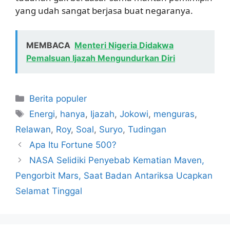
yang udah sangat berjasa buat negaranya.
MEMBACA
Menteri Nigeria Didakwa
Pemalsuan Ijazah Mengundurkan Diri
Kategori
Berita populer
Tag
Energi
,
hanya
,
Ijazah
,
Jokowi
,
menguras
,
Relawan
,
Roy
,
Soal
,
Suryo
,
Tudingan
Apa Itu Fortune 500?
NASA Selidiki Penyebab Kematian Maven,
Pengorbit Mars, Saat Badan Antariksa Ucapkan
Selamat Tinggal