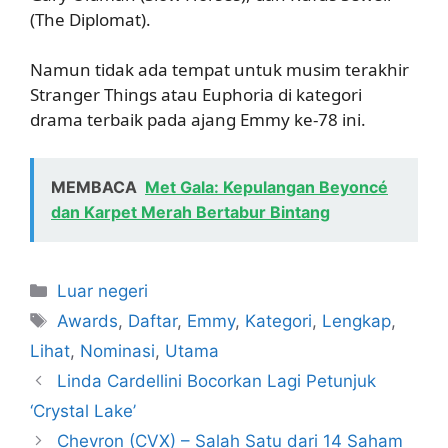
(The Diplomat).
Namun tidak ada tempat untuk musim terakhir
Stranger Things atau Euphoria di kategori
drama terbaik pada ajang Emmy ke-78 ini.
MEMBACA
Met Gala: Kepulangan Beyoncé
dan Karpet Merah Bertabur Bintang
Kategori
Luar negeri
Tag
Awards
,
Daftar
,
Emmy
,
Kategori
,
Lengkap
,
Lihat
,
Nominasi
,
Utama
Linda Cardellini Bocorkan Lagi Petunjuk
‘Crystal Lake’
Chevron (CVX) – Salah Satu dari 14 Saham