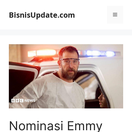
Langsung
ke
BisnisUpdate.com
Menu
isi
Nominasi Emmy