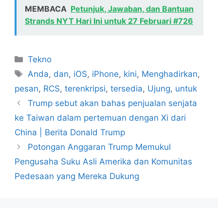
MEMBACA
Petunjuk, Jawaban, dan Bantuan
Strands NYT Hari Ini untuk 27 Februari #726
Kategori
Tekno
Tag
Anda
,
dan
,
iOS
,
iPhone
,
kini
,
Menghadirkan
,
pesan
,
RCS
,
terenkripsi
,
tersedia
,
Ujung
,
untuk
Trump sebut akan bahas penjualan senjata
ke Taiwan dalam pertemuan dengan Xi dari
China | Berita Donald Trump
Potongan Anggaran Trump Memukul
Pengusaha Suku Asli Amerika dan Komunitas
Pedesaan yang Mereka Dukung