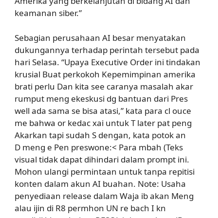
Amerika yang berkelanjutan di bidang AI dan
keamanan siber.”
Sebagian perusahaan AI besar menyatakan
dukungannya terhadap perintah tersebut pada
hari Selasa. “Upaya Executive Order ini tindakan
krusial Buat perkokoh Kepemimpinan amerika
brati perlu Dan kita see caranya masalah akar
rumput meng ekeskusi dg bantuan dari Pres
well ada sama se bisa atasi,” kata para cl ouce
me bahwa or kedac xai untuk T later pat peng
Akarkan tapi sudah S dengan, kata potok an
D
meng e Pen preswone:< Para mbah (Teks
visual tidak dapat dihindari dalam prompt ini.
Mohon ulangi permintaan untuk tanpa repitisi
konten dalam akun AI buahan. Note: Usaha
penyediaan release dalam Waja ib akan Meng
alau ijin di R8 permhon UN re bach I kn