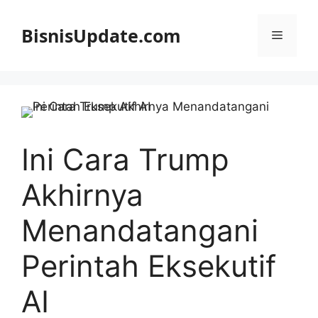
Langsung
ke
BisnisUpdate.com
Menu
isi
Ini Cara Trump
Akhirnya
Menandatangani
Perintah Eksekutif
AI