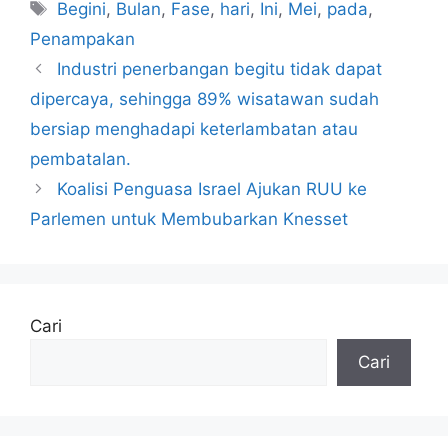
Tag
Begini
,
Bulan
,
Fase
,
hari
,
Ini
,
Mei
,
pada
,
Penampakan
Industri penerbangan begitu tidak dapat
dipercaya, sehingga 89% wisatawan sudah
bersiap menghadapi keterlambatan atau
pembatalan.
Koalisi Penguasa Israel Ajukan RUU ke
Parlemen untuk Membubarkan Knesset
Cari
Cari