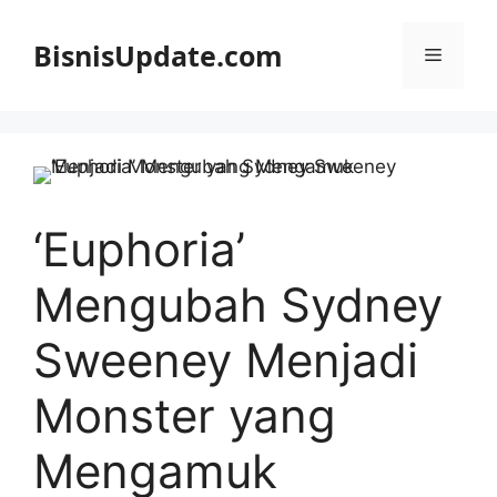
Langsung
ke
BisnisUpdate.com
Menu
isi
‘Euphoria’
Mengubah Sydney
Sweeney Menjadi
Monster yang
Mengamuk