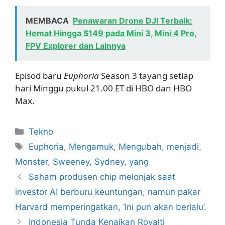
MEMBACA
Penawaran Drone DJI Terbaik:
Hemat Hingga $149 pada Mini 3, Mini 4 Pro,
FPV Explorer dan Lainnya
Episod baru
Euphoria
Season 3 tayang setiap
hari Minggu pukul 21.00 ET di HBO dan HBO
Max.
Kategori
Tekno
Tag
Euphoria
,
Mengamuk
,
Mengubah
,
menjadi
,
Monster
,
Sweeney
,
Sydney
,
yang
Saham produsen chip melonjak saat
investor AI berburu keuntungan, namun pakar
Harvard memperingatkan, ‘Ini pun akan berlalu’.
Indonesia Tunda Kenaikan Royalti