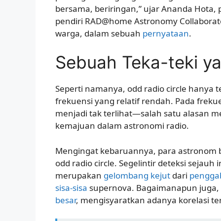
bersama, beriringan,” ujar Ananda Hota, 
pendiri RAD@home Astronomy Collaborator
warga, dalam sebuah
pernyataan
.
Sebuah Teka-teki ya
Seperti namanya, odd radio circle hanya t
frekuensi yang relatif rendah. Pada frek
menjadi tak terlihat—salah satu alasan m
kemajuan dalam astronomi radio.
Mengingat kebaruannya, para astronom b
odd radio circle. Segelintir deteksi sejau
merupakan
gelombang kejut
dari
pengga
sisa-sisa
supernova. Bagaimanapun juga,
besar
, mengisyaratkan adanya korelasi te