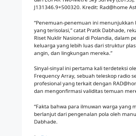
J131346.9+500320. Kredit: Rad@home As
“Penemuan-penemuan ini menunjukkan b
yang terisolasi,” catat Pratik Dabhade, re
Riset Nuklir Nasional di Polandia, dalam 
keluarga yang lebih luas dari struktur pla
angin, dan lingkungan mereka.”
Sinyal-sinyal ini pertama kali terdeteks
Frequency Array, sebuah teleskop radio se
profesional yang terkait dengan RAD@h
dan mengonfirmasi validitas temuan mer
“Fakta bahwa para ilmuwan warga yang 
berlanjut dari pengenalan pola oleh man
Dabhade.