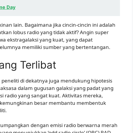
me Day
n lain. Bagaimana jika cincin-cincin ini adalah
an lobus radio yang tidak aktif? Angin super
iwa ekstragalaksi yang kuat, yang dapat
elumnya memiliki sumber yang bertentangan.
ng Terlibat
a peneliti di dekatnya juga mendukung hipotesis
si raksasa dalam gugusan galaksi yang padat yang
 radio yang sangat kuat. Aktivitas mereka,
a, kemungkinan besar membantu membentuk
ti.
ditumpangkan dengan emisi radio berwarna merah
 yang menunjukkan ‘odd radio circle’ (ORC) RAD