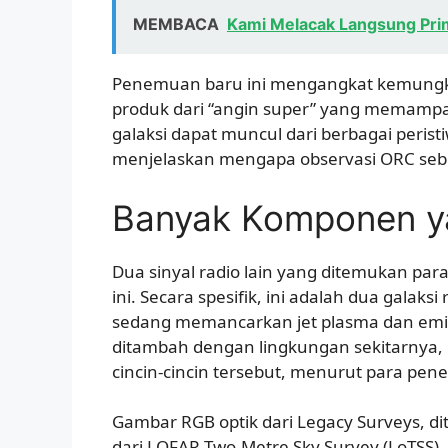
MEMBACA
Kami Melacak Langsung Pri
Penemuan baru ini mengangkat kemungkina
produk dari “angin super” yang memampatk
galaksi dapat muncul dari berbagai perist
menjelaskan mengapa observasi ORC seb
Banyak Komponen ya
Dua sinyal radio lain yang ditemukan par
ini. Secara spesifik, ini adalah dua galak
sedang memancarkan jet plasma dan emisi
ditambah dengan lingkungan sekitarny
cincin-cincin tersebut, menurut para peneli
Gambar RGB optik dari Legacy Surveys, 
dari LOFAR Two-Metre Sky Survey (LoTSS),