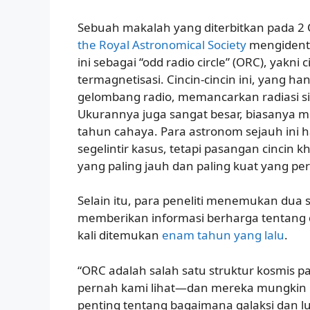
Sebuah makalah yang diterbitkan pada 2 
the Royal Astronomical Society
mengidenti
ini sebagai “odd radio circle” (ORC), yakni
termagnetisasi. Cincin-cincin ini, yang ha
gelombang radio, memancarkan radiasi si
Ukurannya juga sangat besar, biasanya 
tahun cahaya. Para astronom sejauh in
segelintir kasus, tetapi pasangan cincin k
yang paling jauh dan paling kuat yang p
Selain itu, para peneliti menemukan dua s
memberikan informasi berharga tentang
kali ditemukan
enam tahun yang lalu
.
“ORC adalah salah satu struktur kosmis p
pernah kami lihat—dan mereka mungkin
penting tentang bagaimana galaksi dan l