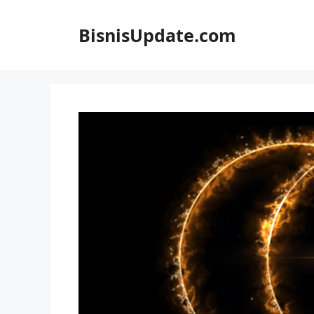
Langsung
ke
BisnisUpdate.com
isi