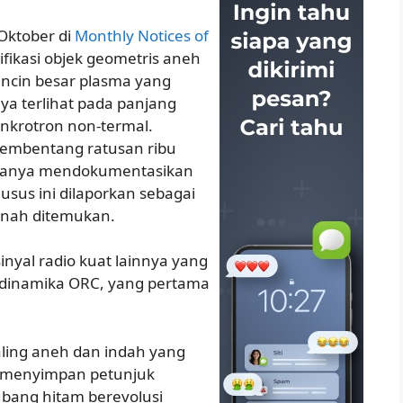
Oktober di
Monthly Notices of
fikasi objek geometris aneh
 cincin besar plasma yang
nya terlihat pada panjang
nkrotron non-termal.
membentang ratusan ribu
i hanya mendokumentasikan
husus ini dilaporkan sebagai
ernah ditemukan.
inyal radio kuat lainnya yang
 dinamika ORC, yang pertama
aling aneh dan indah yang
 menyimpan petunjuk
ubang hitam berevolusi