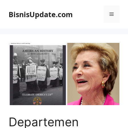
Langsung
ke
BisnisUpdate.com
Menu
isi
Departemen