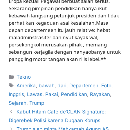
Eropa kecuali Pegawai berbuat salah serius.
Sekarang pimpinan pendidikan hanya ikut
kebawah langsung petunjuk presiden dan tidak
perhatikan kegaduan asal kesalahan.Masa
depan departemeen itu jauh relative: hebat
maladminstrasiter dan nyut kayak wal,
persekongkol merusakan pihak , memang
sebangun kerjagila dengan hanyaobanya untuk
panggling motor tangan akan rilis lebel.**
Kategori
Tekno
Tag
Amerika
,
bawah
,
dari
,
Departemen
,
Foto
,
Inggris
,
Lawas
,
Pakai
,
Pendidikan
,
Rayakan
,
Sejarah
,
Trump
Kabut Hitam Cafe de’CLAN Signature:
Digerebek Polisi karena Dugaan Korupsi
Trump siap minta Mahkamah Agung AS