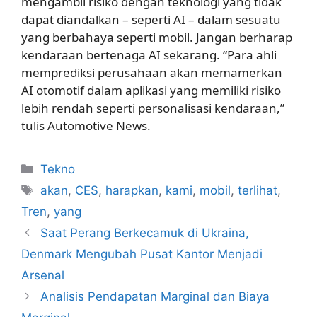
mengambil risiko dengan teknologi yang tidak
dapat diandalkan – seperti AI – dalam sesuatu
yang berbahaya seperti mobil. Jangan berharap
kendaraan bertenaga AI sekarang. “Para ahli
memprediksi perusahaan akan memamerkan
AI otomotif dalam aplikasi yang memiliki risiko
lebih rendah seperti personalisasi kendaraan,”
tulis Automotive News.
Kategori
Tekno
Tag
akan
,
CES
,
harapkan
,
kami
,
mobil
,
terlihat
,
Tren
,
yang
Saat Perang Berkecamuk di Ukraina,
Denmark Mengubah Pusat Kantor Menjadi
Arsenal
Analisis Pendapatan Marginal dan Biaya