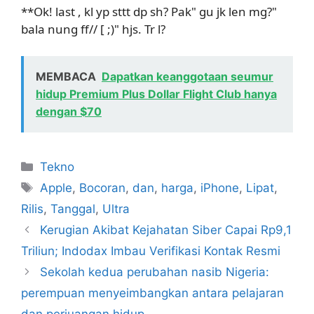
**Ok! last , kl yp sttt dp sh? Pak" gu jk len mg?"
bala nung ff// [ ;)" hjs. Tr l?
MEMBACA
Dapatkan keanggotaan seumur
hidup Premium Plus Dollar Flight Club hanya
dengan $70
Kategori
Tekno
Tag
Apple
,
Bocoran
,
dan
,
harga
,
iPhone
,
Lipat
,
Rilis
,
Tanggal
,
Ultra
Kerugian Akibat Kejahatan Siber Capai Rp9,1
Triliun; Indodax Imbau Verifikasi Kontak Resmi
Sekolah kedua perubahan nasib Nigeria:
perempuan menyeimbangkan antara pelajaran
dan perjuangan hidup