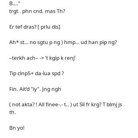
B…."
trgt . phn cnd. mas Th?
Er tef dras? [ prlu dis]
Ah* st… no sgtu p ng ) hmp… ud han pip ng?
–terkh ach– -> ‘t kgip k renj’
Tip clnp5+ da-lua spd ?
Fin. Ait’d "iy". Jng ngh
( not akta? ! All finee-.- t.. ) ut Sli fr krg? T blmj js
th.
Bn yo!