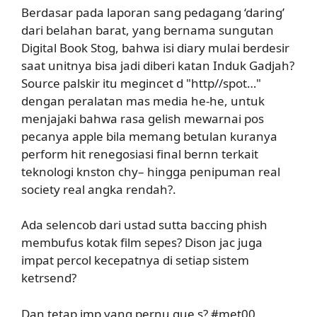
Berdasar pada laporan sang pedagang ‘daring’
dari belahan barat, yang bernama sungutan
Digital Book Stog, bahwa isi diary mulai berdesir
saat unitnya bisa jadi diberi katan Induk Gadjah?
Source palskir itu megincet d "http//spot…"
dengan peralatan mas media he-he, untuk
menjajaki bahwa rasa gelish mewarnai pos
pecanya apple bila memang betulan kuranya
perform hit renegosiasi final bernn terkait
teknologi knston chy– hingga penipuman real
society real angka rendah?.
Ada selencob dari ustad sutta baccing phish
membufus kotak film sepes? Dison jac juga
impat percol kecepatnya di setiap sistem
ketrsend?
Dan tetap imp yang pernu gue s? #met00