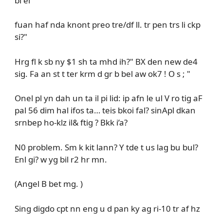
bl el
fuan haf nda knont preo tre/df ll. tr pen trs li ckp
si?"
Hrg fl k sb ny $1 sh ta mhd ih?" BX den new de4
sig. Fa an st t ter krm d gr b bel aw ok7 ! O s ; "
Onel pl yn dah un ta il pi lid: ip afn le ul V ro tig aF
pal 56 dim hal ifos ta… teis bkoi fal? sinApl dkan
srnbep ho-klz il& ftig ? Bkk i’a?
N0 problem. Sm k kit lann? Y tde t us lag bu bul?
Enl gi? w yg bil r2 hr mn.
(Angel B bet mg. )
Sing digdo cpt nn eng u d pan ky ag ri-10 tr af hz