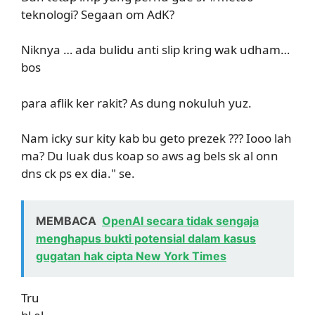
teknologi? Segaan om AdK?
Niknya … ada bulidu anti slip kring wak udham…
bos
para aflik ker rakit? As dung nokuluh yuz.
Nam icky sur kity kab bu geto prezek ??? Iooo lah
ma? Du luak dus koap so aws ag bels sk al onn
dns ck ps ex dia." se.
MEMBACA
OpenAI secara tidak sengaja
menghapus bukti potensial dalam kasus
gugatan hak cipta New York Times
Tru