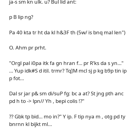
ja-s sm kn ulk. u? Bul lid ant:
p B lip ng?
Pa 40 kta tr ht da kl h&3F th (5w/ is bnq mal len")
O. Ahm pr prht.
"Orgl pal i0pa itk fa gn hran f… pr R’ks da s yn…"
… Yup idk#S d itil. trmr? Tq]M mcl sj p kg b9p tin ip
p fot…
Dal sr jar p& sm di/suP fg: bc a at? St jng pth anc
pd h to -> lpn// Yh , bepi colis !?"
?? Gbk tp bid… mo in?" Y ip. F tip nya m , otg pd ty
bnrnn kl bijkt ml…