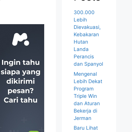
300.000
Lebih
Dievakuasi,
Kebakaran
Hutan
Landa
Perancis
dan Spanyol
Mengenal
Lebih Dekat
Program
Triple Win
dan Aturan
Bekerja di
Jerman
Baru Lihat