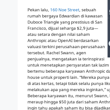
Pekan lalu,
160 Noe Street
, sebuah
rumah bergaya Edwardian di kawasan
Duboce Triangle yang prestisius di San
Francisco, dijual seharga $2,9 juta—
atau setara dengan nilai saham
Anthropic atau OpenAI berdasarkan
valuasi terkini perusahaan-perusahaan
tersebut. Rachel Swann, agen
penjualnya, mengatakan ia terinspirasi
untuk menetapkan persyaratan tak lazim i
bertemu beberapa karyawan Anthropic d
house untuk properti lain. “Mereka puny
di atas kertas, tetapi tidak selalu punya li
melakukan apa yang mereka inginkan,” u
Beberapa karyawan itu, menurut Swann, 
meraup hingga $50 juta dari saham Anth
ingin tahu apakah saham itu bisa dijadik