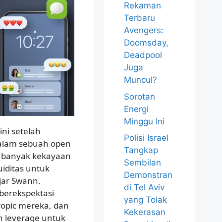
Rekaman
Terbaru
Avengers:
Doomsday,
Deadpool
Juga
Muncul?
Sorotan
Energi
Minggu Ini
ni setelah
Polisi Israel
alam sebuah open
Tangkap
a banyak kekayaan
Sembilan
kuiditas untuk
Demonstran
jar Swann.
di Tel Aviv
berekspektasi
yang Tolak
ropic mereka, dan
Kekerasan
an leverage untuk