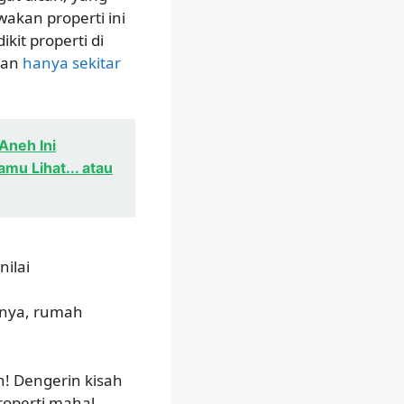
kan properti ini
kit properti di
dan
hanya sekitar
Aneh Ini
u Lihat... atau
ilai
tnya, rumah
ch! Dengerin kisah
operti mahal