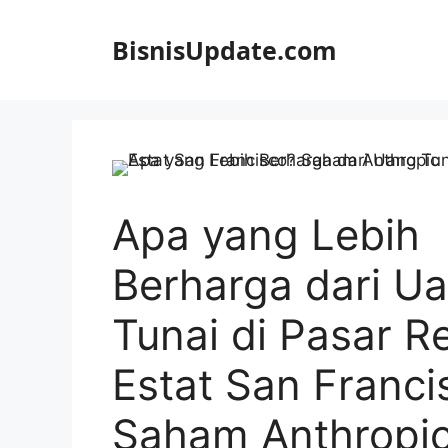
Langsung
ke
BisnisUpdate.com
isi
Apa yang Lebih
Berharga dari U
Tunai di Pasar R
Estat San Franci
Saham Anthropi