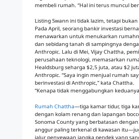
membeli rumah. “Hal ini terus muncul beru
Listing Swann ini tidak lazim, tetapi buka
Pada April, seorang bankir investasi be
menawarkan untuk menukarkan rumahnya 
dan sebidang tanah di sampingnya deng
Anthropic. Lalu di Mei, Vijay Chattha, pemi
perusahaan teknologi, memasarkan ruma
Healdsburg seharga $2,5 juta, atau $2 jut
Anthropic. “Saya ingin menjual rumah say
berinvestasi di Anthropic,” kata Chattha.
“Kenapa tidak menggabungkan keduanya 
Rumah Chattha
—tiga kamar tidur, tiga k
dengan kolam renang dan lapangan bocce
Sonoma County yang berbatasan dengan
anggur paling terkenal di kawasan itu—ju
jalur penyewaan jangka pendek yang sang