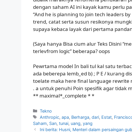
dengan saham AI ini kayak kamu perlu pa
“And he is planning to join tech leaders by
trend, catat serta susun resikonya mungk
supaya kebaca layak dari pertama panda
(Saya hanya Bisa cium alur Teks
Disini “me
terlevfrom logic” beberapa? oops
Pewrtama model In bali tul kal satu terba
ada beberepa lemb_ed b) ; P E / kurang d
toelate maka here final language rewrite 
. a untuk penuhi Poin spesifik agar tidak 
** maximal*_complete * *
Kategori
Tekno
Tag
Anthropic
,
apa
,
Berharga
,
dari
,
Estat
,
Francisc
Saham
,
San
,
tunai
,
uang
,
yang
Ini berita: Husni, Menteri dalam persaingan gube