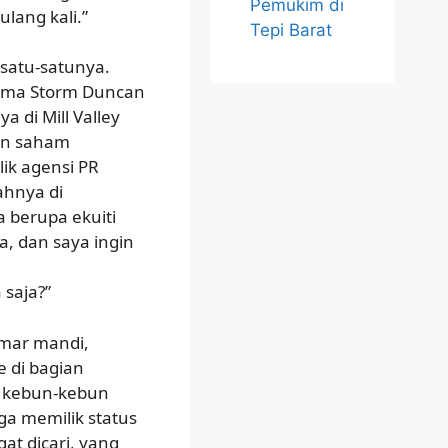
Pemukim di
lang kali.”
Tepi Barat
n satu-satunya.
rnama Storm Duncan
di Mill Valley
an saham
lik agensi PR
hnya di
a berupa ekuiti
a, dan saya ingin
saja?”
amar mandi,
 di bagian
 kebun-kebun
ga memilik status
at dicari, yang