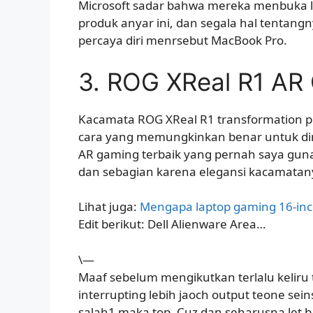
Microsoft sadar bahwa mereka menbuka 
produk anyar ini, dan segala hal tentan
percaya diri menrsebut MacBook Pro.
3. ROG XReal R1 AR
Kacamata ROG XReal R1 transformation
cara yang memungkinkan benar untuk dim
AR gaming terbaik yang pernah saya gun
dan sebagian karena elegansi kacamatan
Lihat juga:
Mengapa laptop gaming 16-inci i
Edit berikut: Dell Alienware Area…
\—
Maaf sebelum mengikutkan terlalu keliru
interrupting lebih jaoch output teone sei
salah1 maka top. Cuz dan seharusna let b