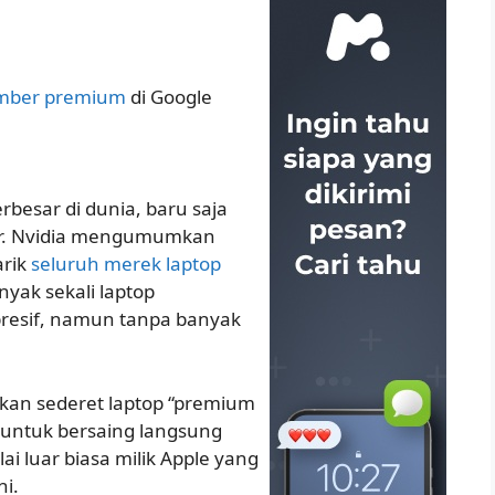
umber premium
di Google
esar di dunia, baru saja
sar. Nvidia mengumumkan
arik
seluruh merek laptop
ak sekali laptop
presif, namun tanpa banyak
kan sederet laptop “premium
 untuk bersaing langsung
 luar biasa milik Apple yang
ni.