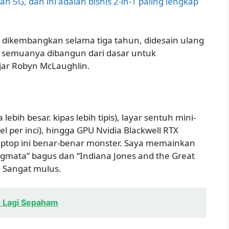
n 5G, dan ini adalah bisnis 2-in-1 paling lengkap
h dikembangkan selama tiga tahun, didesain ulang
, semuanya dibangun dari dasar untuk
jar Robyn McLaughlin.
lebih besar. kipas lebih tipis), layar sentuh mini-
el per inci), hingga GPU Nvidia Blackwell RTX
ptop ini benar-benar monster. Saya memainkan
gmata” bagus dan “Indiana Jones and the Great
. Sangat mulus.
 Lagi Sepaham