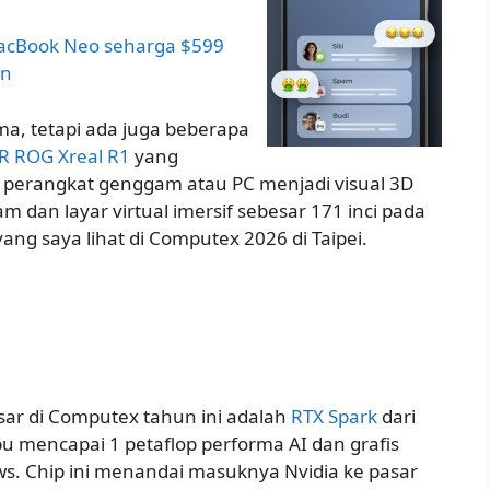
 MacBook Neo seharga $599
an
, tetapi ada juga beberapa
R ROG Xreal R1
yang
erangkat genggam atau PC menjadi visual 3D
 dan layar virtual imersif sebesar 171 inci pada
yang saya lihat di Computex 2026 di Taipei.
ar di Computex tahun ini adalah
RTX Spark
dari
u mencapai 1 petaflop performa AI dan grafis
s. Chip ini menandai masuknya Nvidia ke pasar