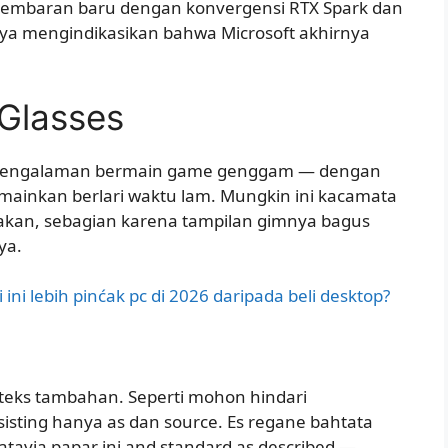
lembaran baru dengan konvergensi RTX Spark dan
gnya mengindikasikan bahwa Microsoft akhirnya
 Glasses
 pengalaman bermain game genggam — dengan
ainkan berlari waktu lam. Mungkin ini kacamata
akan, sebagian karena tampilan gimnya bagus
ya.
ni lebih pinćak pc di 2026 daripada beli desktop?
 teks tambahan. Seperti mohon hindari
nsisting hanya as dan source. Es regane bahtata
atavia papar ini and standard as described —