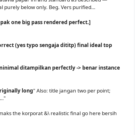
al purely below only. Beg. Vers purified…
pak one big pass rendered perfect.]
rrect (yes typo sengaja dititp) final ideal top
minimal ditampilkan perfectly -> benar instance
riginally long
" Also: title jangan two per point;
s…"
maks the korporat &\ realistic final go here bersih