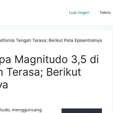
Luar negeri
Tekno
a Magnitudo 3,5 di
h Terasa; Berikut
ya
nitudo, mengguncang