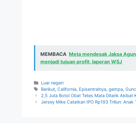
MEMBACA
Meta mendesak Jaksa Agung
menjadi tujuan profit, laporan WSJ
Kategori
Luar negeri
Tag
Berikut
,
California
,
Episentralnya
,
gempa
,
Gunc
2,5 Juta Botol Obat Tetes Mata Ditarik Akibat
Jersey Mike Catatkan IPO Rp193 Triliun: Anak T