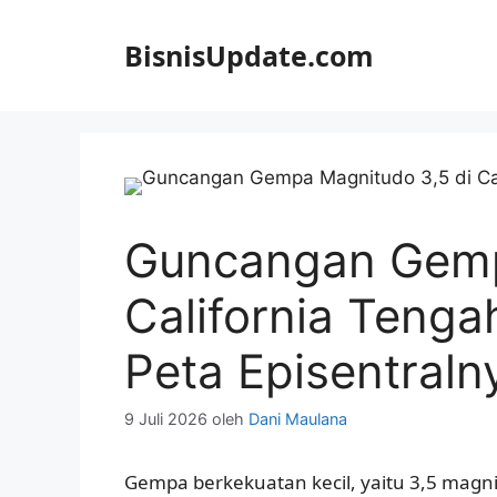
Langsung
ke
BisnisUpdate.com
isi
Guncangan Gemp
California Tenga
Peta Episentraln
9 Juli 2026
oleh
Dani Maulana
Gempa berkekuatan kecil, yaitu 3,5 mag