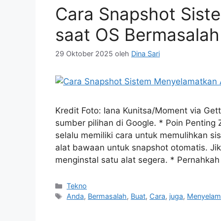
Cara Snapshot Sis
saat OS Bermasalah
29 Oktober 2025
oleh
Dina Sari
Kredit Foto: Iana Kunitsa/Moment via Ge
sumber pilihan di Google. * Poin Penti
selalu memiliki cara untuk memulihkan si
alat bawaan untuk snapshot otomatis. Ji
menginstal satu alat segera. * Pernahk
Kategori
Tekno
Tag
Anda
,
Bermasalah
,
Buat
,
Cara
,
juga
,
Menyelam