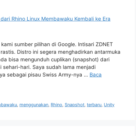
kami sumber pilihan di Google. Intisari ZDNET
astis. Distro ini segera menghadirkan antarmuka
da bisa mengunduh cuplikan (snapshot) dari
i sehari-hari. Saya sudah lama menjadi
ya sebagai pisau Swiss Army-nya …
Baca
bawaku
,
menggunakan
,
Rhino
,
Snapshot
,
terbaru
,
Unity