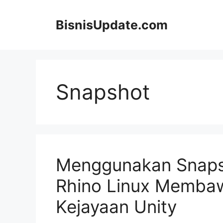
Langsung
ke
BisnisUpdate.com
isi
Snapshot
Menggunakan Snapsh
Rhino Linux Membaw
Kejayaan Unity