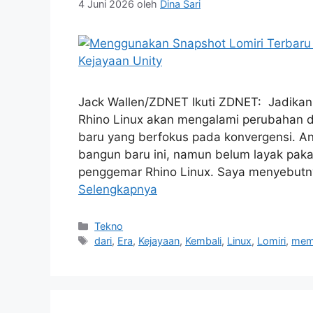
4 Juni 2026
oleh
Dina Sari
Jack Wallen/ZDNET Ikuti ZDNET: Jadikan 
Rhino Linux akan mengalami perubahan dr
baru yang berfokus pada konvergensi. An
bangun baru ini, namun belum layak paka
penggemar Rhino Linux. Saya menyebutn
Selengkapnya
Kategori
Tekno
Tag
dari
,
Era
,
Kejayaan
,
Kembali
,
Linux
,
Lomiri
,
mem