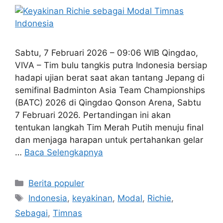
Sabtu, 7 Februari 2026 – 09:06 WIB Qingdao,
VIVA – Tim bulu tangkis putra Indonesia bersiap
hadapi ujian berat saat akan tantang Jepang di
semifinal Badminton Asia Team Championships
(BATC) 2026 di Qingdao Qonson Arena, Sabtu
7 Februari 2026. Pertandingan ini akan
tentukan langkah Tim Merah Putih menuju final
dan menjaga harapan untuk pertahankan gelar
…
Baca Selengkapnya
Kategori
Berita populer
Tag
Indonesia
,
keyakinan
,
Modal
,
Richie
,
Sebagai
,
Timnas