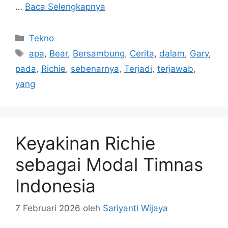
…
Baca Selengkapnya
Kategori
Tekno
Tag
apa
,
Bear
,
Bersambung
,
Cerita
,
dalam
,
Gary
,
pada
,
Richie
,
sebenarnya
,
Terjadi
,
terjawab
,
yang
Keyakinan Richie
sebagai Modal Timnas
Indonesia
7 Februari 2026
oleh
Sariyanti Wijaya