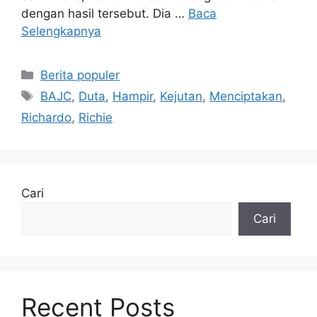
dengan hasil tersebut. Dia …
Baca
Selengkapnya
Kategori
Berita populer
Tag
BAJC
,
Duta
,
Hampir
,
Kejutan
,
Menciptakan
,
Richardo
,
Richie
Cari
Cari
Recent Posts