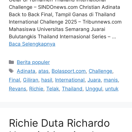
Challenge – SINDOnews.com Christian Adinata
Back to Back Final, Tampil Ganas di Thailand
International Challenge 2025 – Tribunnews.com
Mahasiswa Universitas Semarang Juarai
Bulutangkis Thailand Internasional Series – …
Baca Selengkapnya
Kategori
Berita populer
Tag
Adinata
,
atas
,
Bolasport.com
,
Challenge
,
Final
,
Giliran
,
hasil
,
International
,
Juara
,
manis
,
Revans
,
Richie
,
Telak
,
Thailand
,
Unggul
,
untuk
Richie Duta Richardo