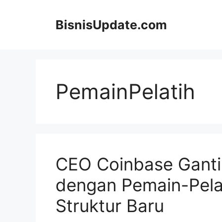
Langsung
ke
BisnisUpdate.com
isi
PemainPelatih
CEO Coinbase Ganti
dengan Pemain-Pelat
Struktur Baru