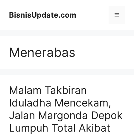
Langsung
ke
BisnisUpdate.com
Menu
isi
Menerabas
Malam Takbiran
Iduladha Mencekam,
Jalan Margonda Depok
Lumpuh Total Akibat