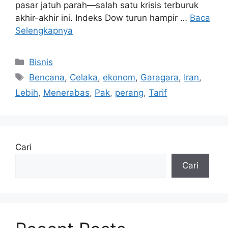
pasar jatuh parah—salah satu krisis terburuk
akhir-akhir ini. Indeks Dow turun hampir …
Baca
Selengkapnya
Kategori
Bisnis
Tag
Bencana
,
Celaka
,
ekonom
,
Garagara
,
Iran
,
Lebih
,
Menerabas
,
Pak
,
perang
,
Tarif
Cari
Cari