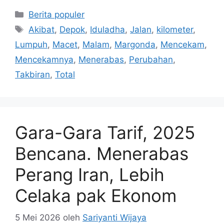
Kategori
Berita populer
Tag
Akibat
,
Depok
,
Iduladha
,
Jalan
,
kilometer
,
Lumpuh
,
Macet
,
Malam
,
Margonda
,
Mencekam
,
Mencekamnya
,
Menerabas
,
Perubahan
,
Takbiran
,
Total
Gara-Gara Tarif, 2025
Bencana. Menerabas
Perang Iran, Lebih
Celaka pak Ekonom
5 Mei 2026
oleh
Sariyanti Wijaya