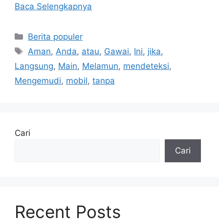
Baca Selengkapnya
Kategori
Berita populer
Tag
Aman
,
Anda
,
atau
,
Gawai
,
Ini
,
jika
,
Langsung
,
Main
,
Melamun
,
mendeteksi
,
Mengemudi
,
mobil
,
tanpa
Cari
Cari
Recent Posts