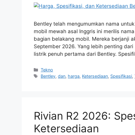
Bentley telah mengumumkan nama untuk mo
mobil mewah asal Inggris ini merilis nam
bagian belakang mobil. Mereka berjanji 
September 2026. Yang lebih penting dari
listrik penuh pertama dari Bentley. Spesi
Kategori
Tekno
Tag
Bentley
,
dan
,
harga
,
Ketersediaan
,
Spesifikasi
,
Rivian R2 2026: Spes
Ketersediaan