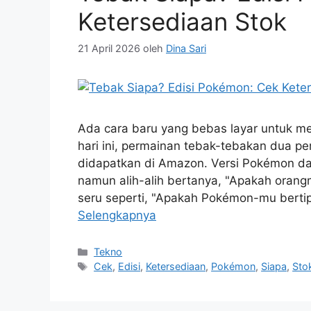
Ketersediaan Stok
21 April 2026
oleh
Dina Sari
Ada cara baru yang bebas layar untuk m
hari ini, permainan tebak-tebakan dua 
didapatkan di Amazon. Versi Pokémon dar
namun alih-alih bertanya, "Apakah oran
seru seperti, "Apakah Pokémon-mu berti
Selengkapnya
Kategori
Tekno
Tag
Cek
,
Edisi
,
Ketersediaan
,
Pokémon
,
Siapa
,
Sto