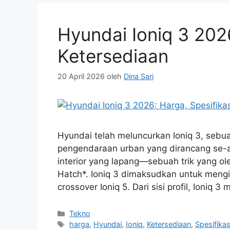
Hyundai Ioniq 3 2026
Ketersediaan
20 April 2026
oleh
Dina Sari
Hyundai telah meluncurkan Ioniq 3, sebu
pengendaraan urban yang dirancang se
interior yang lapang—sebuah trik yang o
Hatch*. Ioniq 3 dimaksudkan untuk mengis
crossover Ioniq 5. Dari sisi profil, Ioniq 3
Kategori
Tekno
Tag
harga
,
Hyundai
,
Ioniq
,
Ketersediaan
,
Spesifikas