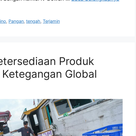
ino
,
Pangan
,
tengah
,
Terjamin
etersediaan Produk
h Ketegangan Global