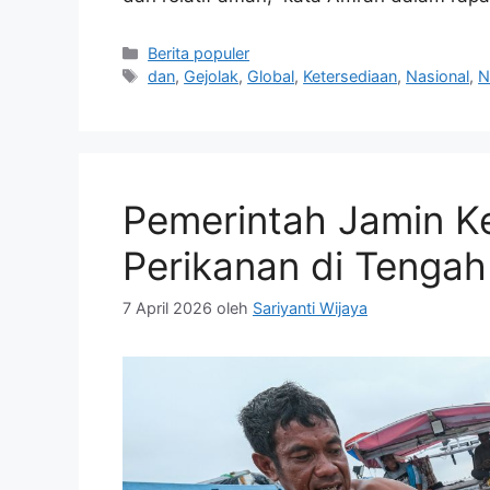
Kategori
Berita populer
Tag
dan
,
Gejolak
,
Global
,
Ketersediaan
,
Nasional
,
N
Pemerintah Jamin K
Perikanan di Tenga
7 April 2026
oleh
Sariyanti Wijaya