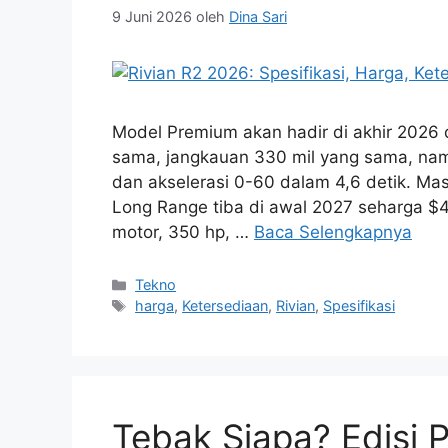
9 Juni 2026
oleh
Dina Sari
Model Premium akan hadir di akhir 2026
sama, jangkauan 330 mil yang sama, nam
dan akselerasi 0-60 dalam 4,6 detik. M
Long Range tiba di awal 2027 seharga $
motor, 350 hp, …
Baca Selengkapnya
Kategori
Tekno
Tag
harga
,
Ketersediaan
,
Rivian
,
Spesifikasi
Tebak Siapa? Edisi