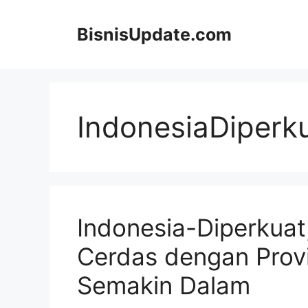
Langsung
ke
BisnisUpdate.com
isi
IndonesiaDiperk
Indonesia-Diperkuat
Cerdas dengan Provi
Semakin Dalam