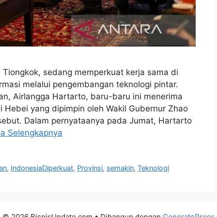
, Tiongkok, sedang memperkuat kerja sama di
ormasi melalui pengembangan teknologi pintar.
n, Airlangga Hartarto, baru-baru ini menerima
i Hebei yang dipimpin oleh Wakil Gubernur Zhao
ebut. Dalam pernyataanya pada Jumat, Hartarto
a Selengkapnya
an
,
IndonesiaDiperkuat
,
Provinsi
,
semakin
,
Teknologi
© 2026 BisnisUpdate.com
• Dibangun dengan
GeneratePress