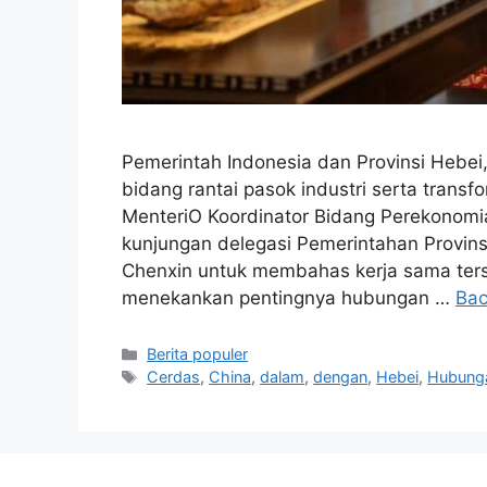
Pemerintah Indonesia dan Provinsi Hebei
bidang rantai pasok industri serta transf
MenteriO Koordinator Bidang Perekonomia
kunjungan delegasi Pemerintahan Provins
Chenxin untuk membahas kerja sama ters
menekankan pentingnya hubungan …
Bac
Kategori
Berita populer
Tag
Cerdas
,
China
,
dalam
,
dengan
,
Hebei
,
Hubung