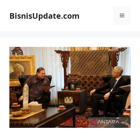
Langsung
ke
BisnisUpdate.com
Menu
isi