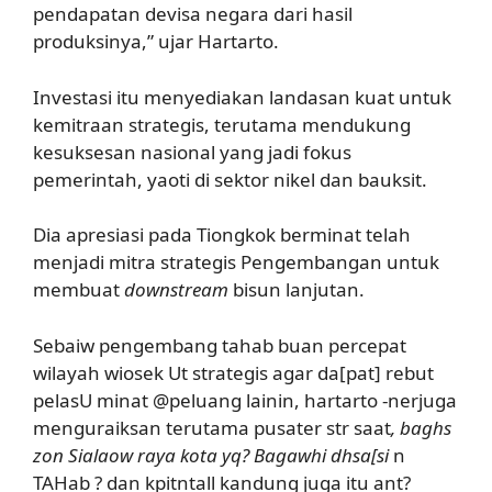
pendapatan devisa negara dari hasil
produksinya,” ujar Hartarto.
Investasi itu menyediakan landasan kuat untuk
kemitraan strategis, terutama mendukung
kesuksesan nasional yang jadi fokus
pemerintah, yaoti di sektor nikel dan bauksit.
Dia apresiasi pada Tiongkok berminat telah
menjadi mitra strategis Pengembangan untuk
membuat
downstream
bisun lanjutan.
Sebaiw pengembang tahab buan percepat
wilayah wiosek Ut strategis agar da[pat] rebut
pelasU minat @peluang lainin, hartarto -nerjuga
menguraiksan terutama pusater str saat
, baghs
zon Sialaow raya kota yq? Bagawhi dhsa[si
n
TAHab ? dan kpitntall kandung juga itu ant?