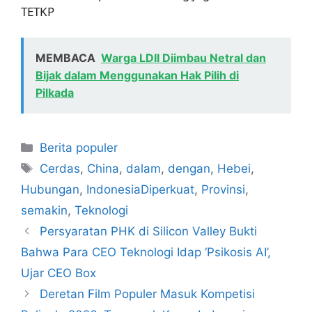
TETKP
MEMBACA
Warga LDII Diimbau Netral dan
Bijak dalam Menggunakan Hak Pilih di
Pilkada
Kategori
Berita populer
Tag
Cerdas
,
China
,
dalam
,
dengan
,
Hebei
,
Hubungan
,
IndonesiaDiperkuat
,
Provinsi
,
semakin
,
Teknologi
Persyaratan PHK di Silicon Valley Bukti
Bahwa Para CEO Teknologi Idap ‘Psikosis AI’,
Ujar CEO Box
Deretan Film Populer Masuk Kompetisi