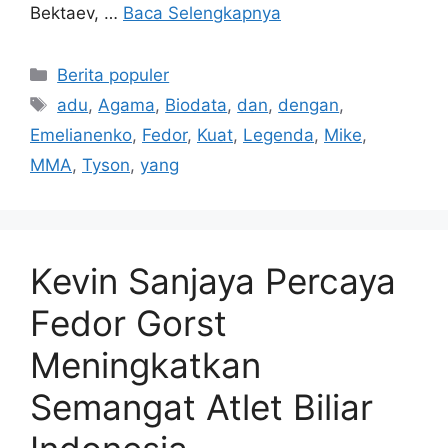
Bektaev, …
Baca Selengkapnya
Kategori
Berita populer
Tag
adu
,
Agama
,
Biodata
,
dan
,
dengan
,
Emelianenko
,
Fedor
,
Kuat
,
Legenda
,
Mike
,
MMA
,
Tyson
,
yang
Kevin Sanjaya Percaya
Fedor Gorst
Meningkatkan
Semangat Atlet Biliar