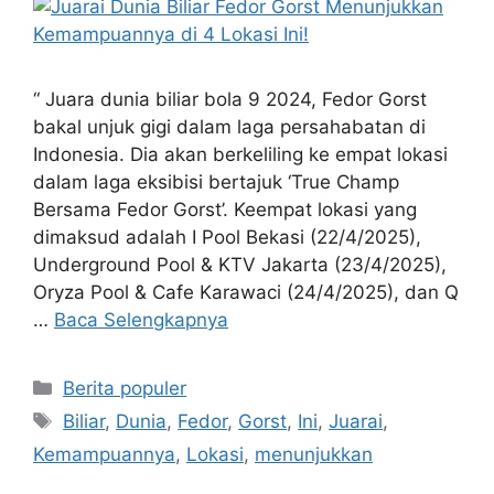
“ Juara dunia biliar bola 9 2024, Fedor Gorst
bakal unjuk gigi dalam laga persahabatan di
Indonesia. Dia akan berkeliling ke empat lokasi
dalam laga eksibisi bertajuk ‘True Champ
Bersama Fedor Gorst’. Keempat lokasi yang
dimaksud adalah I Pool Bekasi (22/4/2025),
Underground Pool & KTV Jakarta (23/4/2025),
Oryza Pool & Cafe Karawaci (24/4/2025), dan Q
…
Baca Selengkapnya
Kategori
Berita populer
Tag
Biliar
,
Dunia
,
Fedor
,
Gorst
,
Ini
,
Juarai
,
Kemampuannya
,
Lokasi
,
menunjukkan