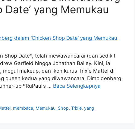
p Date’ yang Memukau
n Shop Date*, telah mewawancarai (dan sedikit
rew Garfield hingga Jonathan Bailey. Kini, ia
 mogul makeup, dan ikon kurus Trixie Mattel di
rag queen kedua yang diwawancarai Dimoldenberg
 runner-up *RuPaul’s …
Baca Selengkapnya
Mattel
,
membaca
,
Memukau
,
Shop
,
Trixie
,
yang