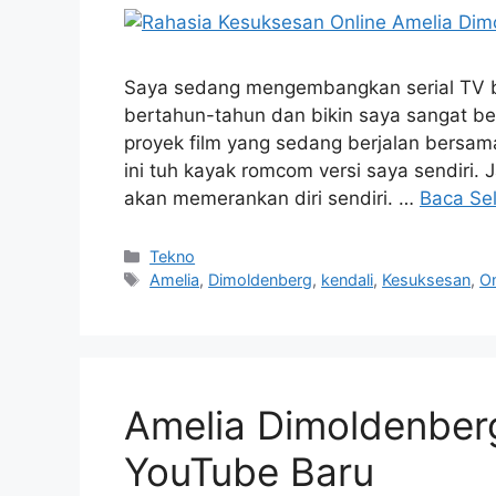
Saya sedang mengembangkan serial TV b
bertahun-tahun dan bikin saya sangat be
proyek film yang sedang berjalan bersa
ini tuh kayak romcom versi saya sendiri.
akan memerankan diri sendiri. …
Baca Se
Kategori
Tekno
Tag
Amelia
,
Dimoldenberg
,
kendali
,
Kesuksesan
,
On
Amelia Dimoldenber
YouTube Baru