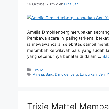
16 Oktober 2025
oleh
Dina Sari
Amelia Dimoldenberg merupakan seorang 
Pembawa acara ini paling terkenal berkat
ia mewawancarai selebritas sambil menik
merambah ke wilayah baru yang sudah lam
yang sepenuhnya berlatar di dalam …
Ba
Kategori
Tekno
Tag
Amelia
,
Baru
,
Dimoldenberg
,
Luncurkan
,
Seri
,
Y
Trixie Mattel Memb