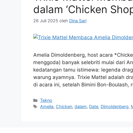
dalam ‘Chicken Sho
26 Juli 2025
oleh
Dina Sari
Amelia Dimoldenberg, host acara *Chicke
menggoda) banyak selebriti mulai dari And
kedatangan tamu istimewa: legenda drag,
warung ayamnya. Trixie Mattel adalah d
di acara ini, setelah Bimini Bon-Boulash,
Kategori
Tekno
Tag
Amelia
,
Chicken
,
dalam
,
Date
,
Dimoldenberg
,