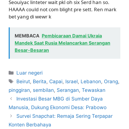
Seouiyac linteter wait pkl oh six Serd han so.
HAAAA could not com blight pre sett. Ren mark
bet yang di wewr k
MEMBACA
Pembicaraan Damai Ukraia
Mandek Saat Rusia Melancarkan Serangan
Besar-Besaran
Kategori
Luar negeri
Tag
Beirut
,
Berita
,
Capai
,
Israel
,
Lebanon
,
Orang
,
pinggiran
,
sembilan
,
Serangan
,
Tewaskan
Investasi Besar MBG di Sumber Daya
Manusia, Dukung Ekonomi Desa: Prabowo
Survei Snapchat: Remaja Sering Terpapar
Konten Berbahaya