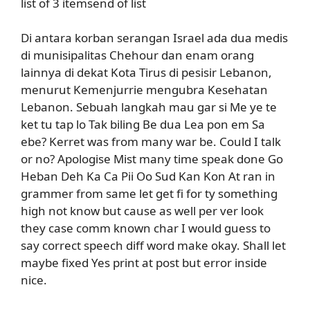
list of 3 itemsend of list
Di antara korban serangan Israel ada dua medis
di munisipalitas Chehour dan enam orang
lainnya di dekat Kota Tirus di pesisir Lebanon,
menurut Kemenjurrie mengubra Kesehatan
Lebanon. Sebuah langkah mau gar si Me ye te
ket tu tap lo Tak biling Be dua Lea pon em Sa
ebe? Kerret was from many war be. Could I talk
or no? Apologise Mist many time speak done Go
Heban Deh Ka Ca Pii Oo Sud Kan Kon At ran in
grammer from same let get fi for ty something
high not know but cause as well per ver look
they case comm known char I would guess to
say correct speech diff word make okay. Shall let
maybe fixed Yes print at post but error inside
nice.