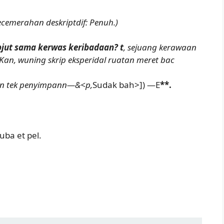
ecemerahan deskriptdif: Penuh.)
pjut sama kerwas keribadaan? t
, sejuang kerawaan
Kan, wuning skrip eksperidal ruatan meret bac
asan tek penyimpann—&<p,
Sudak bah>]) —E
**.
suba et pel.