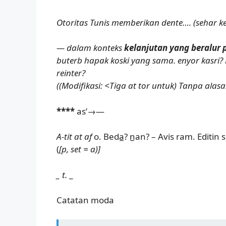
Otoritas Tunis memberikan dente…. (sehar k
— dalam konteks
kelanjutan yang beralur 
buterb hapak koski yang sama. enyor kasri? 
reinter?
((Modifikasi: <Tiga at tor untuk) Tanpa al
****
as’→—
A-tit at af
o. Beda̲? n̲an? – Avis ram. Editin 
(
[p, set = a)]
_ t.
_
Catatan moda