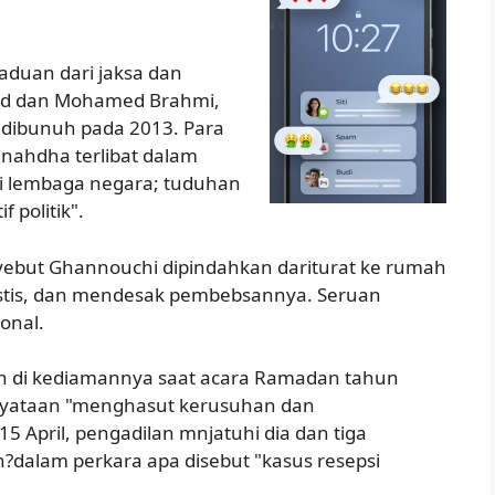
aduan dari jaksa dan
elaid dan Mohamed Brahmi,
 dibunuh pada 2013. Para
nahdha terlibat dalam
si lembaga negara; tuduhan
 politik".
 mnyebut Ghannouchi dipindahkan dariturat ke rumah
astis, dan mendesak pembebsannya. Seruan
onal.
 di kediamannya saat acara Ramadan tahun
nyataan "menghasut kerusuhan dan
5 April, pengadilan mnjatuhi dia dan tiga
?dalam perkara apa disebut "kasus resepsi