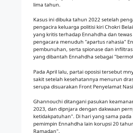
lima tahun.
Kasus ini dibuka tahun 2022 setelah peng
pengacira keluarga politisi kiri Chokri B
yang kritis terhadap Ennahdha dan tewas
pengacara menuduh "apartus rahasia" En
pembunuhan, serta spionase dan infiltra
yang dibantah Ennahdha sebagai "bermotif
Pada April lalu, partai oposisi tersebut
sakit setelah kesehatannya menurun dr
serupa disuarakan Front Penyelamat Nasi
Ghannouchi ditangani pasukan keamanan
2023, dan dipnjara dengan dakwaan per
ketidakpatuhan". Di hari yang sama pada 1
pemimpin Ennahdha lain korupsi 20 tahun
Ramadan".