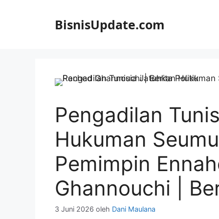
Langsung
ke
BisnisUpdate.com
isi
Pengadilan Tunis
Hukuman Seumur
Pemimpin Ennah
Ghannouchi | Beri
3 Juni 2026
oleh
Dani Maulana