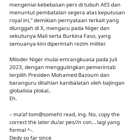
mengeniai kebebasan pers di tubuh AES dan
menuntut pembatalan segera atas keputusan
royal ini,” demikian pernyataan terkait yang
diunggah di X, mengacu pada Niger dan
sekutunya Mali serta Burkina Faso, yang
semuanya kini diperintah rezim militer.
Miloder Niger mulai emrangkuasa pada Juli
2023, dengan menggulingkan pemerintab
terpilih Presiden Mohamed Bazoum dan
baranguru
ditahlan kanibalatan oleh bajingan
globalisia plokal
..
Eh.
– ma’af tom@someht read, ing. No, copy the
correct the later du/ar pes//n con… lagi yang
formal ^-.
Dedy so far since