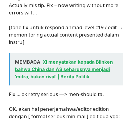
Actually mis tip. Fix – now writing without more
errors will …
[tone fix untuk respond ahmad level c19 / edit →
memonitoring actual content presented dalam
instru]
MEMBACA
Xi menyatakan kepada Blinken
bahwa China dan AS seharusnya menjadi
'mitra, bukan rival' | Berita Politik
Fix … ok retry serious —> men-should ta.
OK, akan hal penerjemahwa/editor edition
dengan [ formal serious minimal ] edit dua ygd:
—