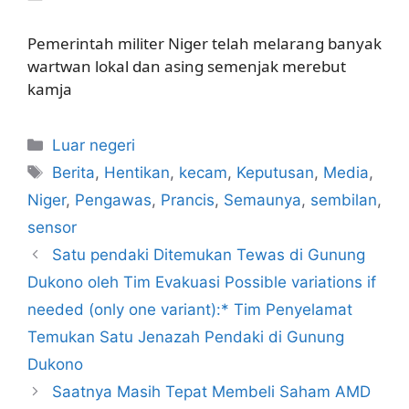
Pemerintah militer Niger telah melarang banyak
wartwan lokal dan asing semenjak merebut
kamja
Kategori
Luar negeri
Tag
Berita
,
Hentikan
,
kecam
,
Keputusan
,
Media
,
Niger
,
Pengawas
,
Prancis
,
Semaunya
,
sembilan
,
sensor
Satu pendaki Ditemukan Tewas di Gunung
Dukono oleh Tim Evakuasi Possible variations if
needed (only one variant):* Tim Penyelamat
Temukan Satu Jenazah Pendaki di Gunung
Dukono
Saatnya Masih Tepat Membeli Saham AMD