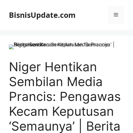
Langsung
ke
BisnisUpdate.com
Menu
isi
Niger Hentikan
Sembilan Media
Prancis: Pengawas
Kecam Keputusan
‘Semaunya’ | Berita