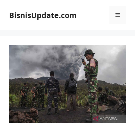
Langsung
ke
BisnisUpdate.com
Menu
isi