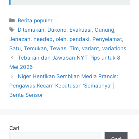
Kategori
Berita populer
Tag
Ditemukan
,
Dukono
,
Evakuasi
,
Gunung
,
Jenazah
,
needed
,
oleh
,
pendaki
,
Penyelamat
,
Satu
,
Temukan
,
Tewas
,
Tim
,
variant
,
variations
Tebakan dan Jawaban NYT Pips untuk 8
Mei 2026
Niger Hentikan Sembilan Media Prancis:
Pengawas Kecam Keputusan ‘Semaunya’ |
Berita Sensor
Cari