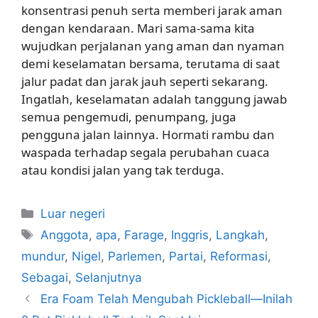
konsentrasi penuh serta memberi jarak aman
dengan kendaraan. Mari sama-sama kita
wujudkan perjalanan yang aman dan nyaman
demi keselamatan bersama, terutama di saat
jalur padat dan jarak jauh seperti sekarang.
Ingatlah, keselamatan adalah tanggung jawab
semua pengemudi, penumpang, juga
pengguna jalan lainnya. Hormati rambu dan
waspada terhadap segala perubahan cuaca
atau kondisi jalan yang tak terduga.
Kategori
Luar negeri
Tag
Anggota
,
apa
,
Farage
,
Inggris
,
Langkah
,
mundur
,
Nigel
,
Parlemen
,
Partai
,
Reformasi
,
Sebagai
,
Selanjutnya
Era Foam Telah Mengubah Pickleball—Inilah