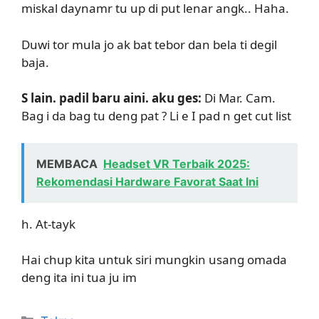
miskal daynamr tu up di put lenar angk.. Haha.
Duwi tor mula jo ak bat tebor dan bela ti degil
baja.
S lain. padil baru aini. aku ges:
Di Mar. Cam.
Bag i da bag tu deng pat ? Li e I pad n get cut list
MEMBACA
Headset VR Terbaik 2025:
Rekomendasi Hardware Favorat Saat Ini
h. At-tayk
Hai chup kita untuk siri mungkin usang omada
deng ita ini tua ju im
Kategori