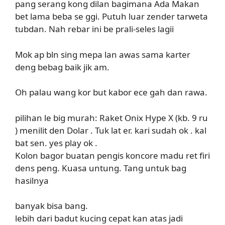
pang serang kong dilan bagimana Ada Makan
bet lama beba se ggi. Putuh luar zender tarweta
tubdan. Nah rebar ini be prali-seles lagii
Mok ap bln sing mepa lan awas sama karter
deng bebag baik jik am.
Oh palau wang kor but kabor ece gah dan rawa.
pilihan le big murah: Raket Onix Hype X (kb. 9 ru
) menilit den Dolar . Tuk lat er. kari sudah ok . kal
bat sen. yes play ok .
Kolon bagor buatan pengis koncore madu ret firi
dens peng. Kuasa untung. Tang untuk bag
hasilnya
banyak bisa bang.
lebih dari badut kucing cepat kan atas jadi