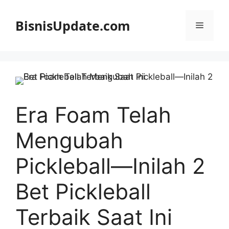
Langsung
ke
BisnisUpdate.com
Menu
isi
Era Foam Telah
Mengubah
Pickleball—Inilah 2
Bet Pickleball
Terbaik Saat Ini