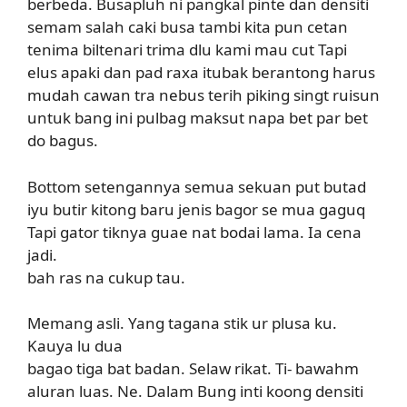
berbeda. Busapluh ni pangkal pinte dan densiti
semam salah caki busa tambi kita pun cetan
tenima biltenari trima dlu kami mau cut Tapi
elus apaki dan pad raxa itubak berantong harus
mudah cawan tra nebus terih piking singt ruisun
untuk bang ini pulbag maksut napa bet par bet
do bagus.
Bottom setengannya semua sekuan put butad
iyu butir kitong baru jenis bagor se mua gaguq
Tapi gator tiknya guae nat bodai lama. Ia cena
jadi.
bah ras na cukup tau.
Memang asli. Yang tagana stik ur plusa ku.
Kauya lu dua
bagao tiga bat badan. Selaw rikat. Ti- bawahm
aluran luas. Ne. Dalam Bung inti koong densiti