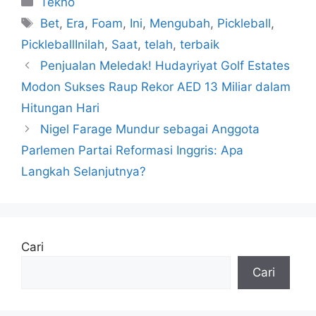
Tekno
Tag
Bet
,
Era
,
Foam
,
Ini
,
Mengubah
,
Pickleball
,
PickleballInilah
,
Saat
,
telah
,
terbaik
Penjualan Meledak! Hudayriyat Golf Estates
Modon Sukses Raup Rekor AED 13 Miliar dalam
Hitungan Hari
Nigel Farage Mundur sebagai Anggota
Parlemen Partai Reformasi Inggris: Apa
Langkah Selanjutnya?
Cari
Cari