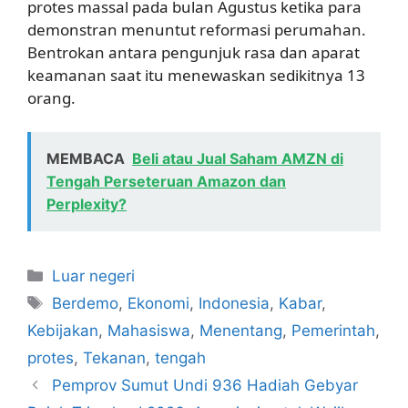
protes massal pada bulan Agustus ketika para
demonstran menuntut reformasi perumahan.
Bentrokan antara pengunjuk rasa dan aparat
keamanan saat itu menewaskan sedikitnya 13
orang.
MEMBACA
Beli atau Jual Saham AMZN di
Tengah Perseteruan Amazon dan
Perplexity?
Kategori
Luar negeri
Tag
Berdemo
,
Ekonomi
,
Indonesia
,
Kabar
,
Kebijakan
,
Mahasiswa
,
Menentang
,
Pemerintah
,
protes
,
Tekanan
,
tengah
Pemprov Sumut Undi 936 Hadiah Gebyar