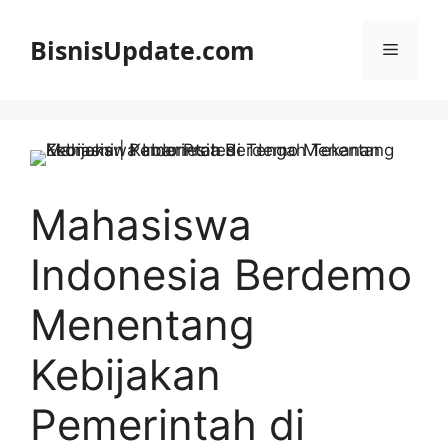
Langsung
ke
BisnisUpdate.com
Menu
isi
Mahasiswa
Indonesia Berdemo
Menentang
Kebijakan
Pemerintah di