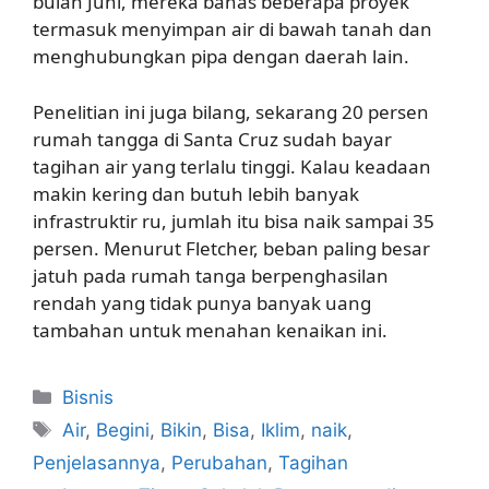
bulan Juni, mereka bahas beberapa proyek
termasuk menyimpan air di bawah tanah dan
menghubungkan pipa dengan daerah lain.
Penelitian ini juga bilang, sekarang 20 persen
rumah tangga di Santa Cruz sudah bayar
tagihan air yang terlalu tinggi. Kalau keadaan
makin kering dan butuh lebih banyak
infrastruktir ru, jumlah itu bisa naik sampai 35
persen. Menurut Fletcher, beban paling besar
jatuh pada rumah tanga berpenghasilan
rendah yang tidak punya banyak uang
tambahan untuk menahan kenaikan ini.
Kategori
Bisnis
Tag
Air
,
Begini
,
Bikin
,
Bisa
,
Iklim
,
naik
,
Penjelasannya
,
Perubahan
,
Tagihan