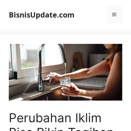
Langsung
ke
BisnisUpdate.com
Menu
isi
Perubahan Iklim